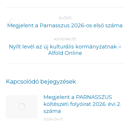
Post
navigation
ELŐZŐ
Previous
Megjelent a Parnasszus 2026-os első száma
post:
KÖVETKEZŐ
Nyílt levél az új kulturális kormányzatnak –
Next
Alföld Online
post:
Kapcsolódó bejegyzések
Megjelent a PARNASSZUS
költészeti folyóirat 2026. évi 2.
száma
2026-06-17