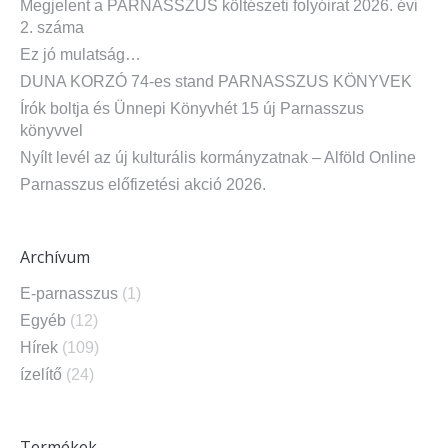
Megjelent a PARNASSZUS költészeti folyóirat 2026. évi
2. száma
Ez jó mulatság…
DUNA KORZÓ 74-es stand PARNASSZUS KÖNYVEK
Írók boltja és Ünnepi Könyvhét 15 új Parnasszus
könyvvel
Nyílt levél az új kulturális kormányzatnak – Alföld Online
Parnasszus előfizetési akció 2026.
Archívum
E-parnasszus
(1)
Egyéb
(12)
Hírek
(109)
ízelítő
(24)
Termékek