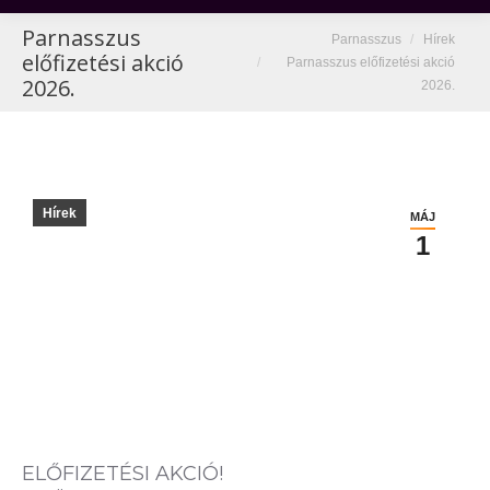
Parnasszus
You are here:
Parnasszus
Hírek
előfizetési akció
Parnasszus előfizetési akció
2026.
2026.
Hírek
MÁJ
1
ELŐFIZETÉSI AKCIÓ!