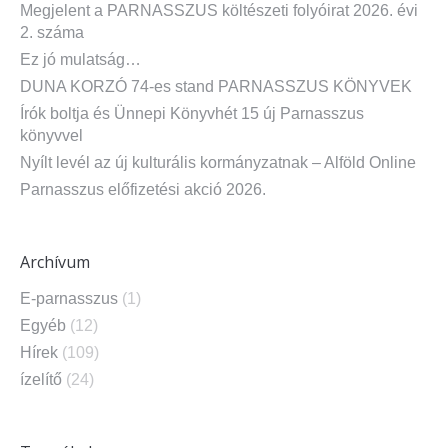
Megjelent a PARNASSZUS költészeti folyóirat 2026. évi
2. száma
Ez jó mulatság…
DUNA KORZÓ 74-es stand PARNASSZUS KÖNYVEK
Írók boltja és Ünnepi Könyvhét 15 új Parnasszus
könyvvel
Nyílt levél az új kulturális kormányzatnak – Alföld Online
Parnasszus előfizetési akció 2026.
Archívum
E-parnasszus
(1)
Egyéb
(12)
Hírek
(109)
ízelítő
(24)