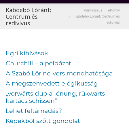
Kabdebó Lóránt:
You are here:
Parnasszus
eKönyv
Centrum és
Kabdebó Lóránt: Centrum és
redivivus
redivivus
Egri kihívások
Churchill – a példázat
A Szabó Lőrinc-vers mondhatósága
A megszenvedett elégikusság
„vorwärts dupla lénung, rükwärts
kartács schissen”
Lehet feltámadás?
Képekből szőtt gondolat