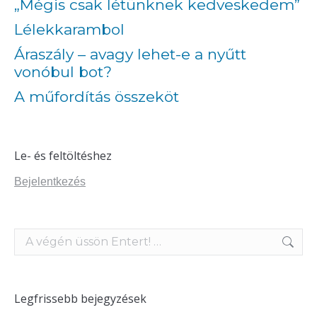
„Mégis csak létünknek kedveskedem”
Lélekkarambol
Áraszály – avagy lehet-e a nyűtt
vonóbul bot?
A műfordítás összeköt
Le- és feltöltéshez
Bejelentkezés
Search:
Legfrissebb bejegyzések