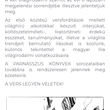
A két világirodalmi számot az évi 6 lapszám
megjelenési sorrendjébe illesztve jelentetjük
meg.
Az első közlésű versfordítások mellett
világhírű alkotókkal készült interjúkat,
költészetelméleti-, líratörténeti érdekű
esszéket, tanulmányokat, illetve a világlíra
trendjeit bemutató írásokat is közlünk,
különös tekintettel a magyar líra
világirodalmi vonatkozásaira.
A PARNASSZUS KÖNYVEK sorozataiban
továbbra is rendszeresen jelennek meg
köteteink.
A VERS LEGYEN VELETEK!