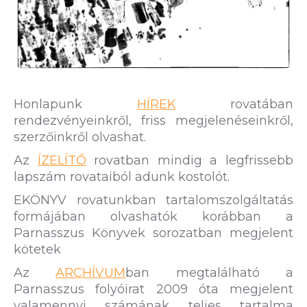
Honlapunk
HÍREK
rovatában
rendezvényeinkről, friss megjelenéseinkről,
szerzőinkről olvashat.
Az
ÍZELÍTŐ
rovatban mindig a legfrissebb
lapszám rovataiból adunk kostolót.
EKÖNYV rovatunkban tartalomszolgáltatás
formájában olvashatók korábban a
Parnasszus Könyvek sorozatban megjelent
kötetek
Az
ARCHÍVUM
ban megtalálható a
Parnasszus folyóirat 2009 óta megjelent
valamennyi számának teljes tartalma