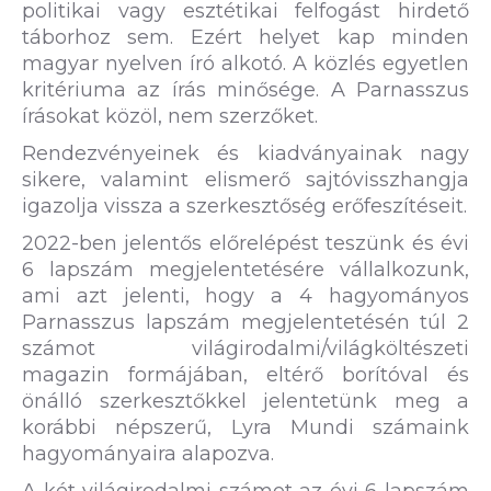
politikai vagy esztétikai felfogást hirdető
táborhoz sem. Ezért helyet kap minden
magyar nyelven író alkotó. A közlés egyetlen
kritériuma az írás minősége. A Parnasszus
írásokat közöl, nem szerzőket.
Rendezvényeinek és kiadványainak nagy
sikere, valamint elismerő sajtóvisszhangja
igazolja vissza a szerkesztőség erőfeszítéseit.
2022-ben jelentős előrelépést teszünk és évi
6 lapszám megjelentetésére vállalkozunk,
ami azt jelenti, hogy a 4 hagyományos
Parnasszus lapszám megjelentetésén túl 2
számot világirodalmi/világköltészeti
magazin formájában, eltérő borítóval és
önálló szerkesztőkkel jelentetünk meg a
korábbi népszerű, Lyra Mundi számaink
hagyományaira alapozva.