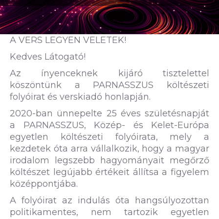
A VERS LEGYEN VELETEK!
Kedves Látogató!
Az ínyenceknek kijáró tisztelettel
köszöntünk a PARNASSZUS költészeti
folyóirat és verskiadó honlapján.
2020-ban ünnepelte 25 éves születésnapját
a PARNASSZUS, Közép- és Kelet-Európa
egyetlen költészeti folyóirata, mely a
kezdetek óta arra vállalkozik, hogy a magyar
irodalom legszebb hagyományait megőrző
költészet legújabb értékeit állítsa a figyelem
középpontjába.
A folyóirat az indulás óta hangsúlyozottan
politikamentes, nem tartozik egyetlen