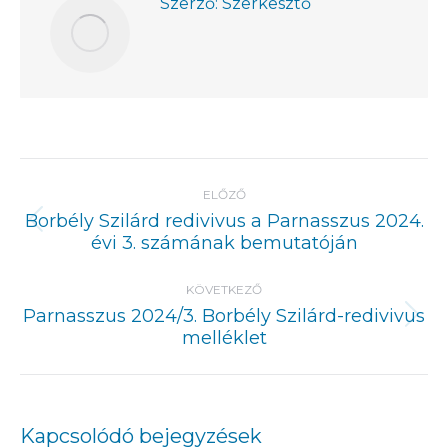
Szerző:
Szerkesztő
Post
navigation
ELŐZŐ
Borbély Szilárd redivivus a Parnasszus 2024.
Previous
évi 3. számának bemutatóján
post:
KÖVETKEZŐ
Parnasszus 2024/3. Borbély Szilárd-redivivus
Next
melléklet
post:
Kapcsolódó bejegyzések