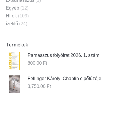
E-parnasszus
(1)
Egyéb
(12)
Hírek
(109)
ízelítő
(24)
Termékek
Parnasszus folyóirat 2026. 1. szám
800.00
Ft
Fellinger Károly: Chaplin cipőfűzője
3,750.00
Ft