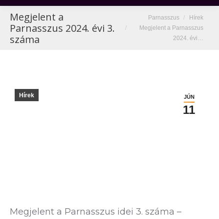
Megjelent a
You are here:
Parnasszus
Hírek
Parnasszus 2024. évi 3.
Megjelent a Parnasszus
száma
2024. évi…
Hírek
JÚN
11
Megjelent a Parnasszus idei 3. száma –