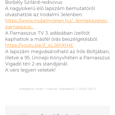
Borbély Szilárd-redivivus
A nagysikerű élő lapszám bemutatóról
olvashattok az Irodalmi Jelenben:
https://www.irodalmijelen.hu/…/emlekezetes-
parnasszus…
.
A Parnasszus TV 3. adásában ízelítőt
kaphattok a másfél órás beszélgetésből.
https://youtu.be/Z_kLJ6hXtHE
A lapszám megvásárolható az Írók Boltjában,
illetve a 95. Ünnepi Könyvhéten a Parnasszus
Vigadó téri 2-es standjánál.
A vers legyen veletek!
Kategória:
Hírek
Szerző:
Szerkesztő
2024-06-11