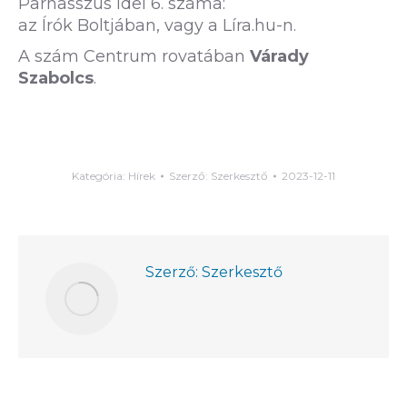
Parnasszus idei 6. száma:
az Írók Boltjában, vagy a Líra.hu-n.
A szám Centrum rovatában
Várady
Szabolcs
.
Kategória:
Hírek
Szerző:
Szerkesztő
2023-12-11
Szerző:
Szerkesztő