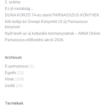
2. száma
Ez jó mulatság…
DUNA KORZÓ 74-es stand PARNASSZUS KÖNYVEK
Írók boltja és Ünnepi Könyvhét 15 új Parnasszus
könyvvel
Nyílt levél az új kulturális kormányzatnak – Alföld Online
Parnasszus előfizetési akció 2026.
Archívum
E-parnasszus
(1)
Egyéb
(12)
Hírek
(109)
ízelítő
(24)
Termékek