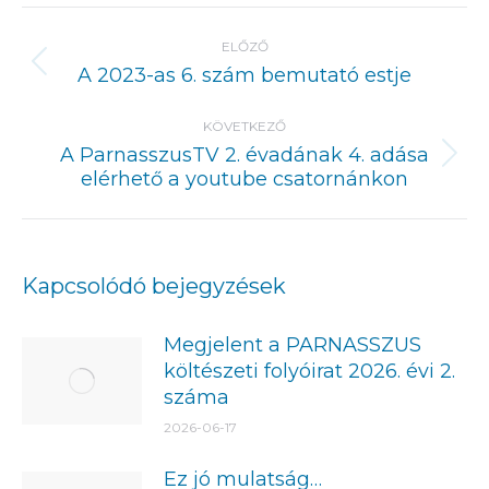
Post
navigation
ELŐZŐ
Previous
A 2023-as 6. szám bemutató estje
post:
KÖVETKEZŐ
A ParnasszusTV 2. évadának 4. adása
Next
elérhető a youtube csatornánkon
post:
Kapcsolódó bejegyzések
Megjelent a PARNASSZUS
költészeti folyóirat 2026. évi 2.
száma
2026-06-17
Ez jó mulatság…