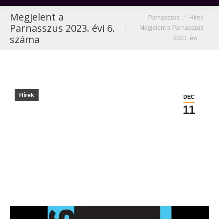
Megjelent a
You are here:
Parnasszus
Hírek
Parnasszus 2023. évi 6.
Megjelent a Parnasszus
száma
2023. évi…
Hírek
DEC
11