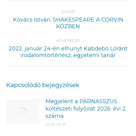
Post
navigation
ELŐZŐ
Kovács István: SHAKESPEARE A CORVIN
Previous
KÖZBEN
post:
KÖVETKEZŐ
2022. január 24-én elhunyt Kabdebó Lóránt
Next
irodalomtörténész, egyetemi tanár
post:
Kapcsolódó bejegyzések
Megjelent a PARNASSZUS
költészeti folyóirat 2026. évi 2.
száma
2026-06-17