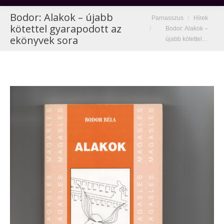
Bodor: Alakok – újabb
You are here:
Parnasszus
Hírek
kötettel gyarapodott az
Bodor: Alakok –
ekönyvek sora
újabb kötettel…