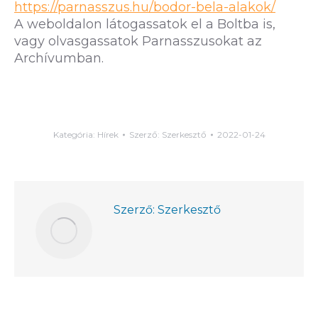
https://parnasszus.hu/bodor-bela-alakok/
A weboldalon látogassatok el a Boltba is,
vagy olvasgassatok Parnasszusokat az
Archívumban.
Kategória:
Hírek
Szerző:
Szerkesztő
2022-01-24
Szerző:
Szerkesztő