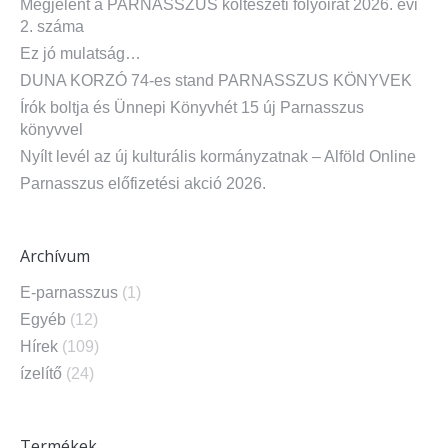
Megjelent a PARNASSZUS költészeti folyóirat 2026. évi
2. száma
Ez jó mulatság…
DUNA KORZÓ 74-es stand PARNASSZUS KÖNYVEK
Írók boltja és Ünnepi Könyvhét 15 új Parnasszus
könyvvel
Nyílt levél az új kulturális kormányzatnak – Alföld Online
Parnasszus előfizetési akció 2026.
Archívum
E-parnasszus
(1)
Egyéb
(12)
Hírek
(109)
ízelítő
(24)
Termékek