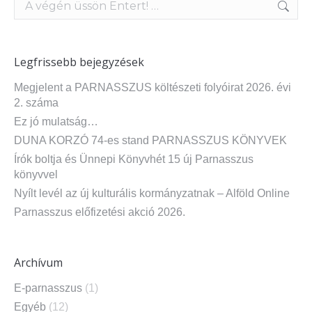
Legfrissebb bejegyzések
Megjelent a PARNASSZUS költészeti folyóirat 2026. évi
2. száma
Ez jó mulatság…
DUNA KORZÓ 74-es stand PARNASSZUS KÖNYVEK
Írók boltja és Ünnepi Könyvhét 15 új Parnasszus
könyvvel
Nyílt levél az új kulturális kormányzatnak – Alföld Online
Parnasszus előfizetési akció 2026.
Archívum
E-parnasszus
(1)
Egyéb
(12)