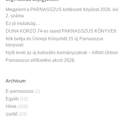
Megjelent a PARNASSZUS költészeti folyóirat 2026. évi
2. száma
Ez jó mulatság…
DUNA KORZÓ 74-es stand PARNASSZUS KÖNYVEK
Írók boltja és Ünnepi Könyvhét 15 új Parnasszus
könyvvel
Nyílt levél az új kulturális kormányzatnak – Alföld Online
Parnasszus előfizetési akció 2026.
Archívum
E-parnasszus
(1)
Egyéb
(12)
Hírek
(109)
ízelítő
(24)