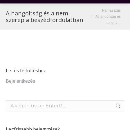
You are here:
Parnasszus
A hangoltság és a nemi
A hangoltság és
szerep a beszédfordulatban
a nemi…
Le- és feltöltéshez
Bejelentkezés
Search:
Legfrissebb bejegyzések