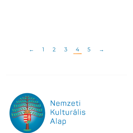
Parnasszus 2011. 04. Tél
450.00
Ft
Kosárba teszem
←
1
2
3
4
5
→