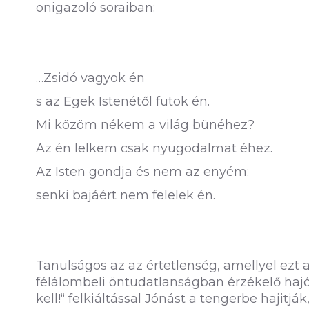
önigazoló soraiban:
…Zsidó vagyok én
s az Egek Istenétől futok én.
Mi közöm nékem a világ bünéhez?
Az én lelkem csak nyugodalmat éhez.
Az Isten gondja és nem az enyém:
senki bajáért nem felelek én.
Tanulságos az az értetlenség, amellyel ezt a
félálombeli öntudatlanságban érzékelő hajó
kell!“ felkiáltással Jónást a tengerbe hajitják