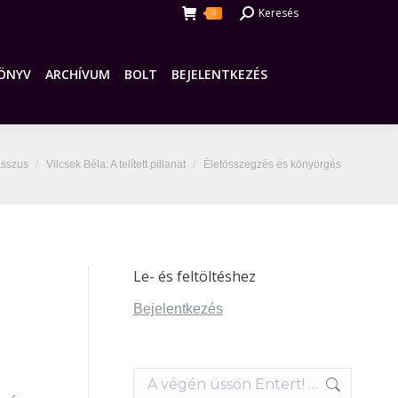
Search:
Keresés
0
ÖNYV
ARCHÍVUM
BOLT
BEJELENTKEZÉS
are here:
sszus
Vilcsek Béla: A telített pillanat
Életösszegzés és könyörgés
Le- és feltöltéshez
Bejelentkezés
Search: