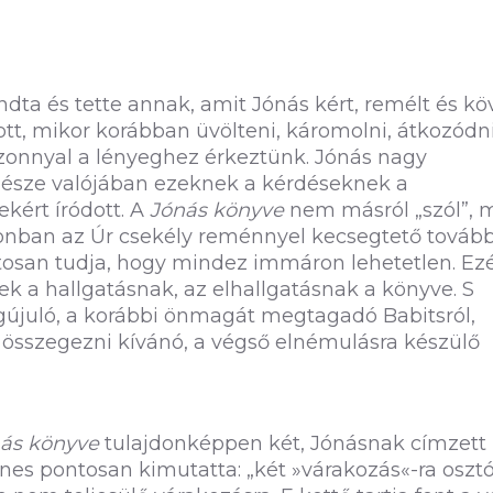
dta és tette annak, amit Jónás kért, remélt és kö
ott, mikor korábban üvölteni, káromolni, átkozódni
izonnyal a lényeghez érkeztünk. Jónás nagy
egésze valójában ezeknek a kérdéseknek a
kért íródott. A
Jónás könyve
nem másról „szól”, 
zonban az Úr csekély reménnyel kecsegtető tovább
ntosan tudja, hogy mindez immáron lehetetlen. Ezé
k a hallgatásnak, az elhallgatásnak a könyve. S
gújuló, a korábbi önmagát megtagadó Babitsról,
 összegezni kívánó, a végső elnémulásra készülő
ás könyve
tulajdonképpen két, Jónásnak címzett 
nes pontosan kimutatta: „két »várakozás«-ra oszt