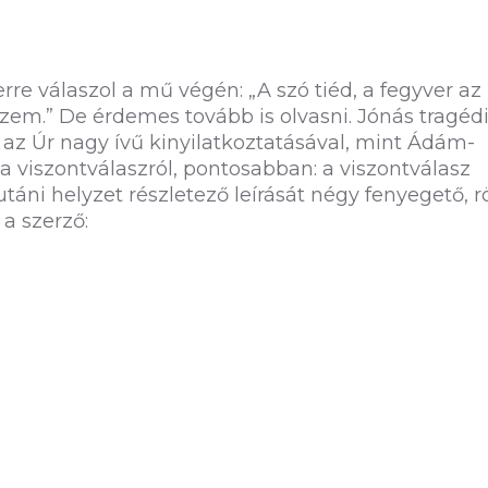
rre válaszol a mű végén: „A szó tiéd, a fegyver az
szem.” De érdemes tovább is olvasni. Jónás tragéd
az Úr nagy ívű kinyilatkoztatásával, mint Ádám-
 viszontválaszról, pontosabban: a viszontválasz
táni helyzet részletező leírását négy fenyegető, r
a szerző: