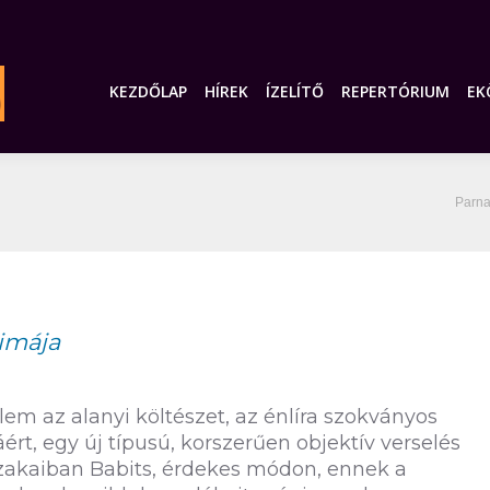
KEZDŐLAP
HÍREK
ÍZELÍTŐ
REPERTÓRIUM
EK
You 
Parna
imája
lem az alanyi költészet, az énlíra szokványos
t, egy új típusú, korszerűen objektív verselés
szakaiban Babits, érdekes módon, ennek a