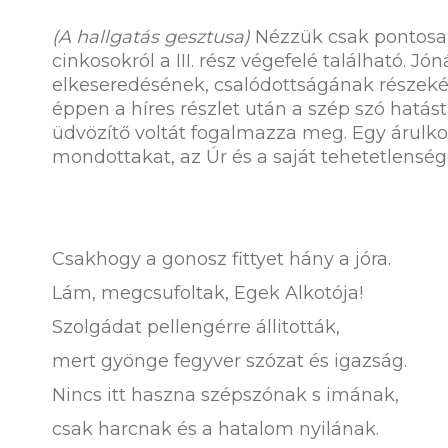
(A hallgatás gesztusa)
Nézzük csak pontosan
cinkosokról a III. rész végefelé található. J
elkeseredésének, csalódottságának részekén
éppen a híres részlet után a szép szó hatá
üdvözítő voltát fogalmazza meg. Egy árulko
mondottakat, az Úr és a saját tehetetlensé
Csakhogy a gonosz fittyet hány a jóra.
Lám, megcsufoltak, Egek Alkotója!
Szolgádat pellengérre állitották,
mert gyönge fegyver szózat és igazság.
Nincs itt haszna szépszónak s imának,
csak harcnak és a hatalom nyilának.