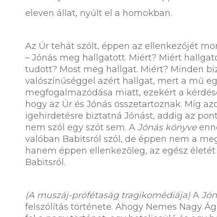
eleven állat, nyúlt el a homokban.
Az Úr tehát szólt, éppen az ellenkezőjét mon
– Jónás meg hallgatott. Miért? Miért hallgat
tudott? Most meg hallgat. Miért? Minden b
valószínűséggel azért hallgat, mert a mű 
megfogalmazódása miatt, ezekért a kérdése
hogy az Úr és Jónás összetartoznak. Míg a
igehirdetésre biztatná Jónást, addig az po
nem szól egy szót sem. A
Jónás könyve
enne
valóban Babitsról szól, de éppen nem a me
hanem éppen ellenkezőleg, az egész életét
Babitsról.
(A muszáj-prófétaság tragikomédiája)
A
Jón
felszólítás története. Ahogy Nemes Nagy Ág