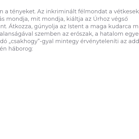
 a tényeket. Az inkriminált félmondat a vétkesek
ónás mondja, mit mondja, kiáltja az Úrhoz végső
t. Átkozza, gúnyolja az Istent a maga kudarca mi
stalanságával szemben az erőszak, a hatalom egye
dó „csakhogy”-gyal mintegy érvényteleníti az add
gén háborog: