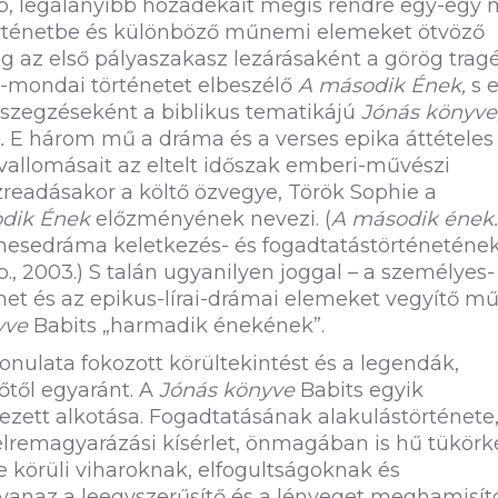
, legalanyibb hozadékait mégis rendre egy-egy
történetbe és különböző műnemi elemeket ötvöző
eg az első pályaszakasz lezárásaként a görög trag
-mondai történetet elbeszélő
A második Ének,
s 
sszegzéseként a biblikus tematikájú
Jónás könyve
.
E három mű a dráma és a verses epika áttételes
i vallomásait az eltelt időszak emberi-művészi
zreadásakor a költő özvegye, Török Sophie a
dik Ének
előzményének nevezi. (
A második ének.
; a mesedráma keletkezés- és fogadtatástörténeténe
p., 2003.) S talán ugyanilyen joggal – a személyes-
énet és az epikus-lírai-drámai elemeket vegyítő mű
yve
Babits „harmadik énekének”.
onulata fokozott körültekintést és a legendák,
őtől egyaránt. A
Jónás könyve
Babits egyik
ezett alkotása. Fogadtatásának alakulástörténete,
élremagyarázási kísérlet, önmagában is hű tükörk
 körüli viharoknak, elfogultságoknak és
yanaz a leegyszerűsítő és a lényeget meghamisít