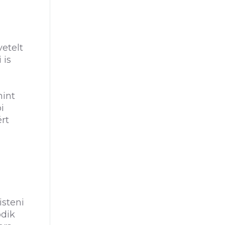
vetelt
 is
mint
i
rt
isteni
ódik