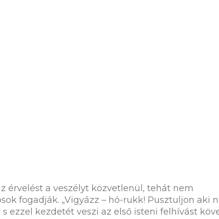
z érvelést a veszélyt közvetlenül, tehát nem
sok fogadják. „Vigyázz – hó-rukk! Pusztuljon aki
, s ezzel kezdetét veszi az első isteni felhívást köv