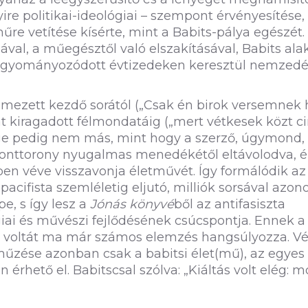
ire politikai-ideológiai – szempont érvényesítése,
műre vetítése kísérte, mint a Babits-pálya egészét.
ával, a műegésztől való elszakításával, Babits ala
agyományozódott évtizedeken keresztül nemzedé
elmezett kezdő sorától („Csak én birok versemnek
at kiragadott félmondatáig („mert vétkesek közt c
e pedig nem más, mint hogy a szerző, úgymond, 
sonttorony nyugalmas menedékétől eltávolodva, é
ében véve visszavonja életművét. Így formálódik az
cifista szemléletig eljutó, milliók sorsával azon
e, s így lesz a
Jónás könyvé
ből az antifasiszta
ógiai és művészi fejlődésének csúcspontja. Ennek a
n voltát ma már számos elemzés hangsúlyozza. V
áműzése azonban csak a babitsi élet(mű), az egyes
érhető el. Babitscsal szólva: „Kiáltás volt elég: m