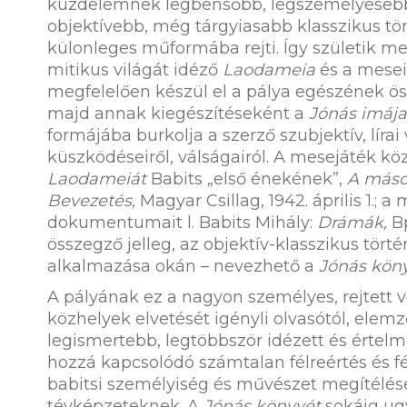
küzdelemnek legbensőbb, legszemélyesebb
objektívebb, még tárgyiasabb klasszikus 
külonleges műformába rejti. Így születik m
mitikus világát idéző
Laodameia
és a mesei
megfelelően készül el a pálya egészének ö
majd annak kiegészítéseként a
Jónás imája
formájába burkolja a szerző szubjektív, líra
küszködéseiről, válságairól. A mesejáték kö
Laodameiát
Babits „első énekének”,
A máso
Bevezetés,
Magyar Csillag, 1942. április 1.
dokumentumait l. Babits Mihály:
Drámák,
B
összegző jelleg, az objektív-klasszikus tört
alkalmazása okán – nevezhető a
Jónás kön
A pályának ez a nagyon személyes, rejtett v
közhelyek elvetését igényli olvasótól, elemz
legismertebb, legtöbbször idézett és értelm
hozzá kapcsolódó számtalan félreértés és f
babitsi személyiség és művészet megítélése
tévképzeteknek. A
Jónás könyvét
sokáig ug