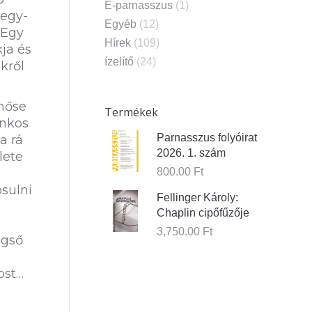
E-parnasszus
(1)
 egy-
Egyéb
(12)
 Egy
Hírek
(109)
kja és
ízelítő
(24)
kről
 hőse
Termékek
inkos
Parnasszus folyóirat
a rá
2026. 1. szám
lete
800.00
Ft
osulni
Fellinger Károly:
Chaplin cipőfűzője
3,750.00
Ft
égső
ost…