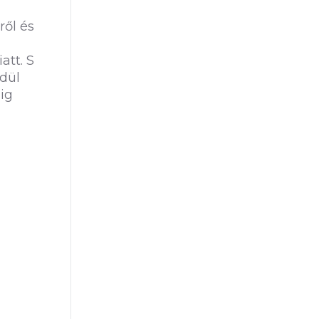
ről és
att. S
dül
ig