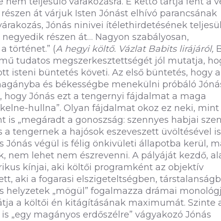
e nem teljesülő várakozásra. E kettő tartja fent a v
k részen át várjuk Isten Jónást elhívó parancsának
árakozás, Jónás ninivei ítélethirdetésének teljesü
s negyedik részen át… Nagyon szabályosan,
történet.” (
A hegyi költő. Vázlat Babits lirájáról,
B
 a mű tudatos megszerkesztettségét jól mutatja, h
tt isteni büntetés követi. Az első büntetés, hogy a
gi magányba és békességbe menekülni próbáló Jóná
n, hogy Jónás ezt a tengernyi fájdalmat a maga
 kelne-hullna”. Olyan fájdalmat okoz ez neki, mint
int is „megáradt a gonoszság: szennyes habjai szen
a tengernek a hajósok eszeveszett üvöltésével is
Jónás végül is félig önkivületi állapotba kerül, m
k, nem lehet nem észrevenni. A pályáját kezdő, a
ikus kínjai, aki költői programként az objektív
tt, aki a fogarasi elszigeteltségben, társtalanság
s helyzetek „mögül” fogalmazza drámai monológj
átja a költői én kitágításának maximumát. Szinte 
n is „egy magányos erdőszélre” vágyakozó Jónás