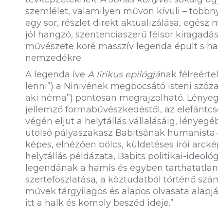
szemlélet, valamilyen művön kívüli – többny
egy sor, részlet direkt aktualizálása, egész 
jól hangzó, szentenciaszerű félsor kiragadás
művészete köré masszív legenda épült s h
nemzedékre.
A legenda íve
A lirikus epilógjá
nak félreért
lenni”) a Ninivének megbocsátó isteni szóz
aki néma”) pontosan megrajzolható. Lényeg
jellemző formabűvészkedéstől, az elefántc
végén eljut a helytállás vállalásáig, lényeg
utolsó pályaszakasz Babitsának humanista-pa
képes, elnézően bölcs, küldetéses írói arckép
helytállás példázata, Babits politikai-ideol
legendának a hamis és egyben tarthatatla
szertefoszlatása, a köztudatból történő sz
művek tárgyilagos és alapos olvasata alapján 
itt a halk és komoly beszéd ideje.”