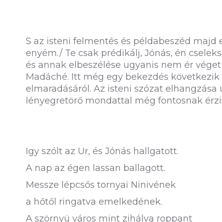
S az isteni felmentés és példabeszéd majd e
enyém./ Te csak prédikálj, Jónás, én cselek
és annak elbeszélése ugyanis nem ér véget 
Madáché. Itt még egy bekezdés következik a
elmaradásáról. Az isteni szózat elhangzása u
lényegretörő mondattal még fontosnak érzi 
Igy szólt az Ur, és Jónás hallgatott.
A nap az égen lassan ballagott.
Messze lépcsős tornyai Ninivének
a hőtől ringatva emelkedének.
A szörnyü város mint zihálva roppant