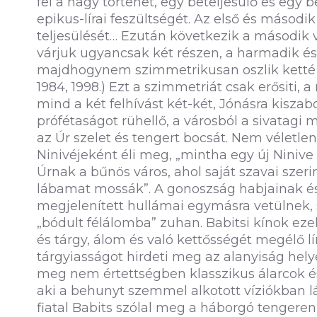
fel a nagy történet, egy beteljesülő és egy b
epikus-lírai feszültségét. Az első és másodi
teljesülését… Ezután következik a második v
várjuk ugyancsak két részen, a harmadik é
majdhogynem szimmetrikusan oszlik ketté a 
1984, 1998.) Ezt a szimmetriát csak erősiti,
mind a két felhívást két-két, Jónásra kiszabo
prófétaságot rühellő, a városból a sivata
az Úr szelet és tengert bocsát. Nem véletle
Ninivéjeként éli meg, „mintha egy új Ninive
Úrnak a bűnös város, ahol saját szavai szer
lábamat mossák”. A gonoszság habjainak és 
megjelenített hullámai egymásra vetülnek, s 
„bódult félálomba” zuhan. Babitsi kínok eze
és tárgy, álom és való kettősségét megélő lír
tárgyiasságot hirdeti meg az alanyiság helye
meg nem értettségben klasszikus álarcok é
aki a behunyt szemmel alkotott víziókban l
fiatal Babits szólal meg a háborgó tengere