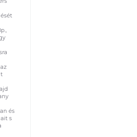
ers
lését
p.,
ogy
sra
 az
t
ajd
lany
ban és
ait s
a