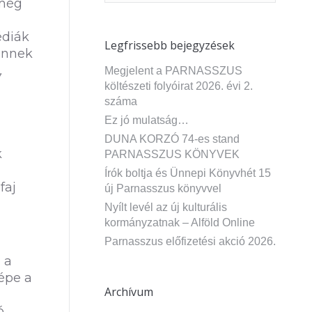
 még
édiák
Legfrissebb bejegyzések
ennek
,
Megjelent a PARNASSZUS
költészeti folyóirat 2026. évi 2.
száma
Ez jó mulatság…
DUNA KORZÓ 74-es stand
k
PARNASSZUS KÖNYVEK
Írók boltja és Ünnepi Könyvhét 15
faj
új Parnasszus könyvvel
Nyílt levél az új kulturális
kormányzatnak – Alföld Online
Parnasszus előfizetési akció 2026.
 a
épe a
Archívum
ó