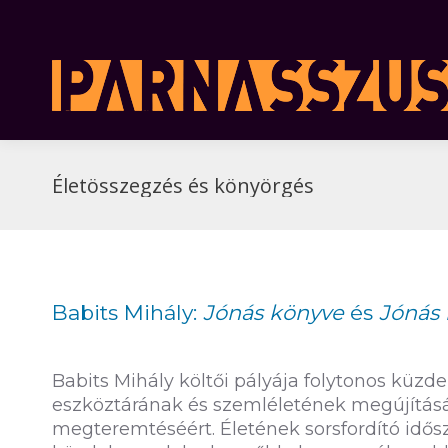
Életösszegzés és könyörgés
Babits Mihály:
Jónás könyve
és
Jónás 
Babits Mihály költői pályája folytonos küzde
eszköztárának és szemléletének megújításáér
megteremtéséért. Életének sorsfordító idő