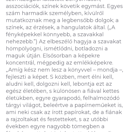
asszociációk, színek követik egymást. Egyes
szám harmadik személyben, kívülről
mutatkoznak meg a legbensőbb dolgok; a
színek, az érzések, a hangulatok által. („A
fényképekkel könnyebb, a szavakkal
nehezebb.”) Az elbeszélő hagyja a szavakat
hömpölyögni, ismétlődni, botladozni a
maguk útján. Elsősorban a képekre
koncentrál, mégpedig az emlékképekre.
„Amíg kész nem lesz a könyvvel – mondja –,
fejleszti a képet. S közben, mert élni kell,
aludni kell, dolgozni kell, lebontja ezt az
egész életében, s különösen a fiával kettes
életükben, egyre gyarapodó, felhalmozódó
tárgyi világot, beleértve a papírneműeket is,
ami neki csak az írott papírokat, de a fiának
a rajzoltakat és festetteket, s az utóbbi
években egyre nagyobb tömegben a