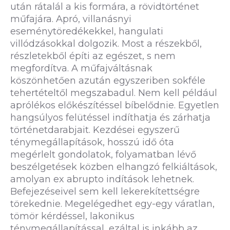
után rátalál a kis formára, a rövidtörténet
műfajára. Apró, villanásnyi
eseménytöredékekkel, hangulati
villódzásokkal dolgozik. Most a részekből,
részletekből építi az egészet, s nem
megfordítva. A műfajváltásnak
köszönhetően azután egyszeriben sokféle
tehertételtől megszabadul. Nem kell például
aprólékos előkészítéssel bíbelődnie. Egyetlen
hangsúlyos felütéssel indíthatja és zárhatja
történetdarabjait. Kezdései egyszerű
ténymegállapítások, hosszú idő óta
megérlelt gondolatok, folyamatban lévő
beszélgetések közben elhangzó felkiáltások,
amolyan ex abrupto indítások lehetnek.
Befejezéseivel sem kell lekerekítettségre
törekednie. Megelégedhet egy-egy váratlan,
tömör kérdéssel, lakonikus
ténymegállapítással, ezáltal is inkább az