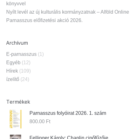
könyvvel
Nyílt levél az új kulturális kormányzatnak – Alföld Online
Parnasszus előfizetési akció 2026.
Archívum
E-parnasszus
(1)
Egyéb
(12)
Hírek
(109)
ízelítő
(24)
Termékek
Parnasszus folyóirat 2026. 1. szám
800.00
Ft
Fellinger Károly: Chaplin cipőfűzője