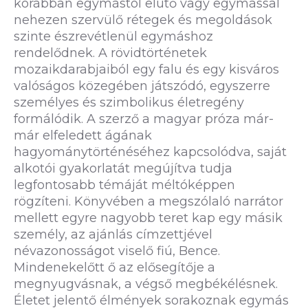
korábban egymástól elütő vagy egymással
nehezen szervülő rétegek és megoldások
szinte észrevétlenül egymáshoz
rendelődnek. A rövidtörténetek
mozaikdarabjaiból egy falu és egy kisváros
valóságos közegében játszódó, egyszerre
személyes és szimbolikus életregény
formálódik. A szerző a magyar próza már-
már elfeledett ágának
hagyománytörténéséhez kapcsolódva, saját
alkotói gyakorlatát megújítva tudja
legfontosabb témáját méltóképpen
rögzíteni. Könyvében a megszólaló narrátor
mellett egyre nagyobb teret kap egy másik
személy, az ajánlás címzettjével
névazonosságot viselő fiú, Bence.
Mindenekelőtt ő az elősegítője a
megnyugvásnak, a végső megbékélésnek.
Életet jelentő élmények sorakoznak egymás