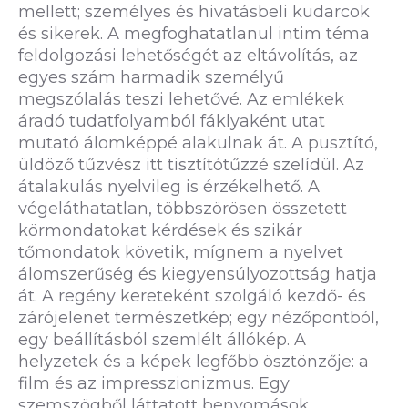
mellett; személyes és hivatásbeli kudarcok
és sikerek. A megfoghatatlanul intim téma
feldolgozási lehetőségét az eltávolítás, az
egyes szám harmadik személyű
megszólalás teszi lehetővé. Az emlékek
áradó tudatfolyamból fáklyaként utat
mutató álomképpé alakulnak át. A pusztító,
üldöző tűzvész itt tisztítótűzzé szelídül. Az
átalakulás nyelvileg is érzékelhető. A
végeláthatatlan, többszörösen összetett
körmondatokat kérdések és szikár
tőmondatok követik, mígnem a nyelvet
álomszerűség és kiegyensúlyozottság hatja
át. A regény kereteként szolgáló kezdő- és
zárójelenet természetkép; egy nézőpontból,
egy beállításból szemlélt állókép. A
helyzetek és a képek legfőbb ösztönzője: a
film és az impresszionizmus. Egy
szemszögből láttatott benyomások,