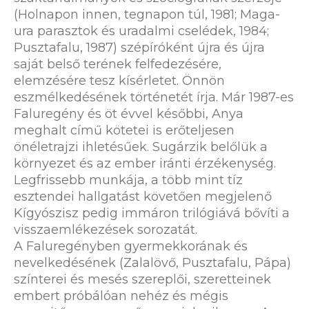
(Holnapon innen, tegnapon túl, 1981; Maga-
ura parasztok és uradalmi cselédek, 1984;
Pusztafalu, 1987) szépíróként újra és újra
saját belső terének felfedezésére,
elemzésére tesz kísérletet. Önnön
eszmélkedésének történetét írja. Már 1987-es
Faluregény és öt évvel későbbi, Anya
meghalt című kötetei is erőteljesen
önéletrajzi ihletésűek. Sugárzik belőlük a
környezet és az ember iránti érzékenység.
Legfrissebb munkája, a több mint tíz
esztendei hallgatást követően megjelenő
Kígyószisz pedig immáron trilógiává bővíti a
visszaemlékezések sorozatát.
A Faluregényben gyermekkorának és
nevelkedésének (Zalalövő, Pusztafalu, Pápa)
színterei és mesés szereplői, szeretteinek
embert próbálóan nehéz és mégis