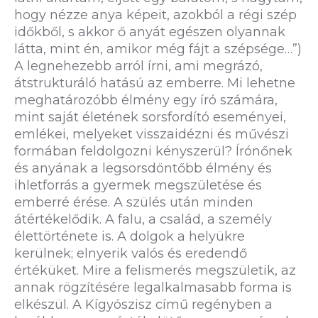
hogy nézze anya képeit, azokból a régi szép
időkből, s akkor ő anyát egészen olyannak
látta, mint én, amikor még fájt a szépsége…”)
A legnehezebb arról írni, ami megrázó,
átstrukturáló hatású az emberre. Mi lehetne
meghatározóbb élmény egy író számára,
mint saját életének sorsfordító eseményei,
emlékei, melyeket visszaidézni és művészi
formában feldolgozni kényszerül? Írónőnek
és anyának a legsorsdöntőbb élmény és
ihletforrás a gyermek megszületése és
emberré érése. A szülés után minden
átértékelődik. A falu, a család, a személy
élettörténete is. A dolgok a helyükre
kerülnek; elnyerik valós és eredendő
értéküket. Mire a felismerés megszületik, az
annak rögzítésére legalkalmasabb forma is
elkészül. A Kígyószisz című regényben a