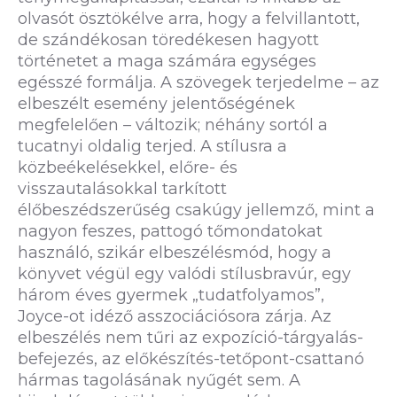
olvasót ösztökélve arra, hogy a felvillantott,
de szándékosan töredékesen hagyott
történetet a maga számára egységes
egésszé formálja. A szövegek terjedelme – az
elbeszélt esemény jelentőségének
megfelelően – változik; néhány sortól a
tucatnyi oldalig terjed. A stílusra a
közbeékelésekkel, előre- és
visszautalásokkal tarkított
élőbeszédszerűség csakúgy jellemző, mint a
nagyon feszes, pattogó tőmondatokat
használó, szikár elbeszélésmód, hogy a
könyvet végül egy valódi stílusbravúr, egy
három éves gyermek „tudatfolyamos”,
Joyce-ot idéző asszociációsora zárja. Az
elbeszélés nem tűri az expozíció-tárgyalás-
befejezés, az előkészítés-tetőpont-csattanó
hármas tagolásának nyűgét sem. A