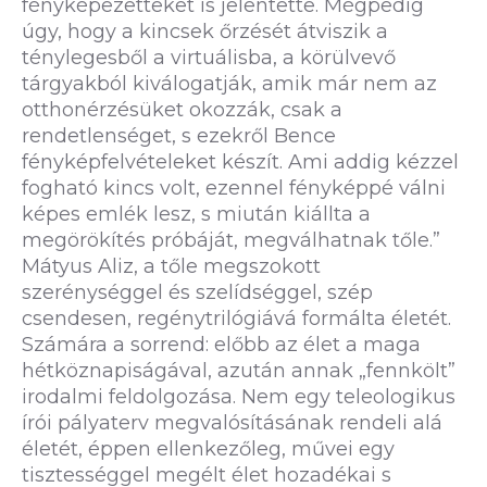
fényképezetteket is jelentette. Mégpedig
úgy, hogy a kincsek őrzését átviszik a
ténylegesből a virtuálisba, a körülvevő
tárgyakból kiválogatják, amik már nem az
otthonérzésüket okozzák, csak a
rendetlenséget, s ezekről Bence
fényképfelvételeket készít. Ami addig kézzel
fogható kincs volt, ezennel fényképpé válni
képes emlék lesz, s miután kiállta a
megörökítés próbáját, megválhatnak tőle.”
Mátyus Aliz, a tőle megszokott
szerénységgel és szelídséggel, szép
csendesen, regénytrilógiává formálta életét.
Számára a sorrend: előbb az élet a maga
hétköznapiságával, azután annak „fennkölt”
irodalmi feldolgozása. Nem egy teleologikus
írói pályaterv megvalósításának rendeli alá
életét, éppen ellenkezőleg, művei egy
tisztességgel megélt élet hozadékai s