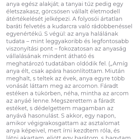
anya egész alakját; a tanyai tűz pedig egy
életszakasz, görcsösen vállalt életmodell
átértékelését jelképezi. A folyosói ártatlan
baráti felvetés a kudarcra való rádöbbenéssel
egyenértékű. S végül: az anya halálának
tudata – mint leggyakoribb és legfontosabb
viszonyítási pont – fokozatosan az anyaság
vállalásának mindent átható és
meghatározó tudatában oldódik fel. („Amíg
anya élt, csak apára hasonlítottam. Miután
meghalt, s teltek az évek, anya egyre több
vonását láttam meg az arcomon. Fáradt
estéken a tükörben, néha, mintha az arcom
az anyáé lenne. Megszerettem a fáradt
estéket, s dédelgettem magamban az
anyává hasonulást. S akkor, egy napon,
amikor végigrakosgattam az asztalomat
anya képeivel, mert írni kezdtem róla, és
látni akartam, eljött egy barátom, s hagytam,