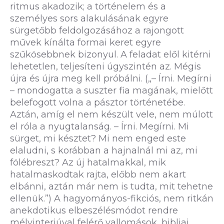
ritmus akadozik; a történelem és a
személyes sors alakulásának egyre
sürgetőbb feldolgozásához a rajongott
művek kínálta formai keret egyre
szűkösebbnek bizonyul. A feladat elől kitérni
lehetetlen, teljesíteni úgyszintén az. Mégis
újra és újra meg kell próbálni. („– Írni. Megírni
– mondogatta a suszter fia magának, mielőtt
belefogott volna a pásztor történetébe.
Aztán, amíg el nem készült vele, nem múlott
el róla a nyugtalanság. – Írni. Megírni. Mi
sürget, mi késztet? Mi nem enged este
elaludni, s korábban a hajnalnál mi az, mi
fölébreszt? Az új hatalmakkal, mik
hatalmaskodtak rajta, előbb nem akart
elbánni, aztán már nem is tudta, mit tehetne
ellenük.”) A hagyományos-fikciós, nem ritkán
anekdotikus elbeszélésmódot rendre
mélyinterjúval felérő vallomások, bibliai