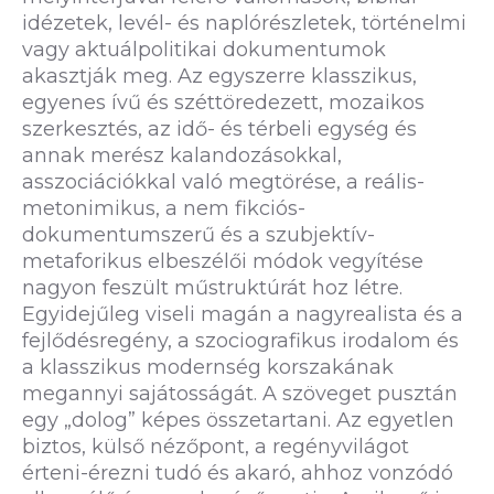
idézetek, levél- és naplórészletek, történelmi
vagy aktuálpolitikai dokumentumok
akasztják meg. Az egyszerre klasszikus,
egyenes ívű és széttöredezett, mozaikos
szerkesztés, az idő- és térbeli egység és
annak merész kalandozásokkal,
asszociációkkal való megtörése, a reális-
metonimikus, a nem fikciós-
dokumentumszerű és a szubjektív-
metaforikus elbeszélői módok vegyítése
nagyon feszült műstruktúrát hoz létre.
Egyidejűleg viseli magán a nagyrealista és a
fejlődésregény, a szociografikus irodalom és
a klasszikus modernség korszakának
megannyi sajátosságát. A szöveget pusztán
egy „dolog” képes összetartani. Az egyetlen
biztos, külső nézőpont, a regényvilágot
érteni-érezni tudó és akaró, ahhoz vonzódó