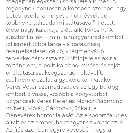
megejtően egyszerű sorsa jelenik meg. A
regénynek pontosan a közepén szerepel egy
betétnovella, amelyet a hol névvel, de
többnyire „társadalmi státusával” illetett,
élete nagy kalandja előtt álló főhős írt. A
suszter fia, aki – mint a magyar irodalomból
jól ismert többi társa – a parasztság
felemelkedését célzó, világmegváltó
tervekkel tér vissza szülőföldjére és akit a
történelem, a politika abnormitása és saját
önáltatása szükségszerűen eltávolít,
csaknem elszakít a gyökereitől. Patakon
Veres Péter Számadását és az Egy boldog
embert olvassa, később a könyvtárból
ugyancsak Veres Péter és Móricz Zsigmond
műveit, Mórát, Gárdonyit, Jókait, a
Denevérek honfoglalását, Az elsodort falut és
a Mit ér az ember, ha magyar?-t kölcsönzi ki.
Az írás azonban egyre kevésbé megy, a