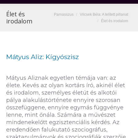
Élet és
You are here:
Parnasszus
Vilcsek Béla: A telített pillanat
irodalom
Élet és irodalom
Mátyus Aliz: Kígyószisz
Mátyus Aliznak egyetlen témája van: az
élete. Kevés az olyan kortárs író, akinél élet
és irodalom, személyes életút és alkotói
pálya alakulástörténete ennyire szorosan
összefüggene, ennyire egymás függvénye
lenne, mint őnála. Számára a művészet
mindenekelőtt egzisztenciális kérdés. Az
eredendően falukutató szociográfus,
szaktanulmányok és szociográfiák szerzője