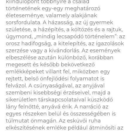
kiindulópont többnyire a család
történetének egy-egy meghatározó
életeseménye, valamely alakjának
sorsfordulata. A házasság, az új gyermek
születése, a házépítés, a költözés és a rajtuk,
úgymond, „mindig lecsapódó történelem”: az
orosz hadifogság, a kitelepítés, az igazolások
szerzése vagy a kivándorlás. Az események
elbeszélése azután különböző, korábban
megesett és később bekövetkező
emlékképeket villant fel, miközben egy
rejtett, belső önfejlődési folyamatot is
felvázol. A csúnyaságával, az anyjával
szembeni kisebbségi érzéseivel, majd a
sikerületlen társkapcsolataival küszködő
lány felnőtté, anyává érik. A narráció az
egyes részeken belül és összességében is
túlmutat önmagán. Az esküvői ruha
elkészítésének emléke például átminősíti az