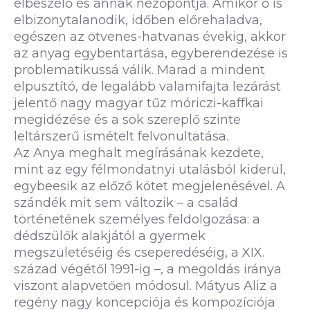
elbeszélő és annak nézőpontja. Amikor ő is
elbizonytalanodik, időben előrehaladva,
egészen az ötvenes-hatvanas évekig, akkor
az anyag egybentartása, egyberendezése is
problematikussá válik. Marad a mindent
elpusztító, de legalább valamifajta lezárást
jelentő nagy magyar tűz móriczi-kaffkai
megidézése és a sok szereplő szinte
leltárszerű ismételt felvonultatása.
Az Anya meghalt megírásának kezdete,
mint az egy félmondatnyi utalásból kiderül,
egybeesik az előző kötet megjelenésével. A
szándék mit sem változik – a család
történetének személyes feldolgozása: a
dédszülők alakjától a gyermek
megszületéséig és cseperedéséig, a XIX.
század végétől 1991-ig –, a megoldás iránya
viszont alapvetően módosul. Mátyus Aliz a
regény nagy koncepciója és kompozíciója