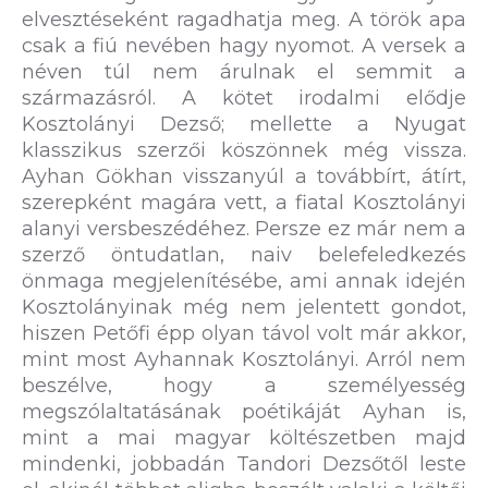
elvesztéseként ragadhatja meg. A török apa
csak a fiú nevében hagy nyomot. A versek a
néven túl nem árulnak el semmit a
származásról. A kötet irodalmi elődje
Kosztolányi Dezső; mellette a Nyugat
klasszikus szerzői köszönnek még vissza.
Ayhan Gökhan visszanyúl a továbbírt, átírt,
szerepként magára vett, a fiatal Kosztolányi
alanyi versbeszédéhez. Persze ez már nem a
szerző öntudatlan, naiv belefeledkezés
önmaga megjelenítésébe, ami annak idején
Kosztolányinak még nem jelentett gondot,
hiszen Petőfi épp olyan távol volt már akkor,
mint most Ayhannak Kosztolányi. Arról nem
beszélve, hogy a személyesség
megszólaltatásának poétikáját Ayhan is,
mint a mai magyar költészetben majd
mindenki, jobbadán Tandori Dezsőtől leste