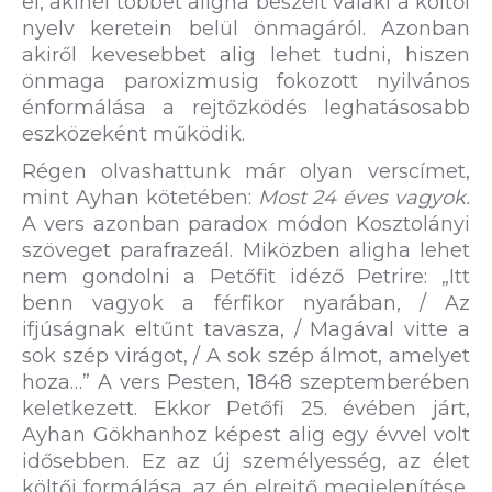
el, akinél többet aligha beszélt valaki a költői
nyelv keretein belül önmagáról. Azonban
akiről kevesebbet alig lehet tudni, hiszen
önmaga paroxizmusig fokozott nyilvános
énformálása a rejtőzködés leghatásosabb
eszközeként működik.
Régen olvashattunk már olyan verscímet,
mint Ayhan kötetében:
Most 24 éves vagyok.
A vers azonban paradox módon Kosztolányi
szöveget parafrazeál. Miközben aligha lehet
nem gondolni a Petőfit idéző Petrire: „Itt
benn vagyok a férfikor nyarában, / Az
ifjúságnak eltűnt tavasza, / Magával vitte a
sok szép virágot, / A sok szép álmot, amelyet
hoza…” A vers Pesten, 1848 szeptemberében
keletkezett. Ekkor Petőfi 25. évében járt,
Ayhan Gökhanhoz képest alig egy évvel volt
idősebben. Ez az új személyesség, az élet
költői formálása, az én elrejtő megjelenítése,