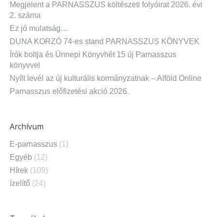
Megjelent a PARNASSZUS költészeti folyóirat 2026. évi
2. száma
Ez jó mulatság…
DUNA KORZÓ 74-es stand PARNASSZUS KÖNYVEK
Írók boltja és Ünnepi Könyvhét 15 új Parnasszus
könyvvel
Nyílt levél az új kulturális kormányzatnak – Alföld Online
Parnasszus előfizetési akció 2026.
Archívum
E-parnasszus
(1)
Egyéb
(12)
Hírek
(109)
ízelítő
(24)