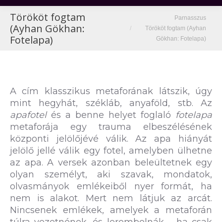
Törököt fogtam
You are here:
Parnasszus
(Ayhan Gökhan:
Törököt fogtam (Ayhan
Fotelapa)
Gökhan: Fotelapa)
A cím klasszikus metaforának látszik, úgy
mint hegyhát, székláb, anyaföld, stb. Az
apafotel
és a benne helyet foglaló
fotelapa
metaforája egy trauma elbeszélésének
központi jelölőjévé válik. Az apa hiányát
jelölő jellé válik egy fotel, amelyben ülhetne
az apa. A versek azonban beleültetnek egy
olyan személyt, aki szavak, mondatok,
olvasmányok emlékeiből nyer formát, ha
nem is alakot. Mert nem látjuk az arcát.
Nincsenek emlékek, amelyek a metaforán