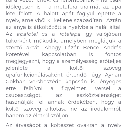
túlra vezetnének, és lerombolnák – ha csak
időlegesen is – a metafora uralmát az apa
léte fölött. A halott apát foglyul ejtette a
nyelv, amelyből ki kellene szabadítani. Aztán
az anya is átköltözött a nyelvbe a halál által.
Az
apafotel
és a
fotelapa
így valójában
tükörként működik, amelyben meglátjuk a
szerző arcát. Ahogy Lázár Bence András
kötetével kapcsolatban is fontos
megjegyezni, hogy a személyesség erőteljes
jelenléte a költői szöveg
újrafunkcionálásaként értendő, úgy Ayhan
Gökhan versbeszéde kapcsán is lényeges
erre felhívni a figyelmet. Versei a
csupaszságot, az eszköztelenséget
használják fel annak érdekében, hogy a
költői szöveg alkotása ne az irodalomról,
hanem az életről szóljon.
Az árvaságot a költészet gyakran a nyelv