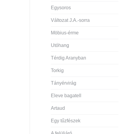
Egysoros
Változat J.A.-sorra
Möbius-érme
Utóhang
Térdig Aranyban
Torkig
Tányérvirág
Eleve bagatell
Artaud
Egy tűzfészek
A felüljáró