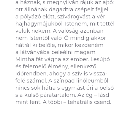
a háznak, s megnyílván rájuk az ajtó:
ott állnának dagadtra csépelt fejjel
a pólyázó előtt, szivárogvást a vér
hajhagymájukból. Istenem, mit tettél
velük nekem. A valóság azonban
nem Istentől való. Ő mindig akkor
hátrál ki belőle, mikor kezdeném
a látványába beleélni magam.
Mintha fát vágna az ember. Lesújtó
és felemelő élmény, ellenkező
időrendben, ahogy a szív is vissza-
felé számol. A színpad linóleumból,
nincs sok hátra s egymást éri a belső
s a külső páratartalom. Az ég – lásd
mint fent. A többi – tehátrális csend.