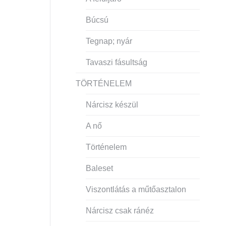
Búcsú
Tegnap; nyár
Tavaszi fásultság
TÖRTÉNELEM
Nárcisz készül
A nő
Történelem
Baleset
Viszontlátás a műtőasztalon
Nárcisz csak ránéz