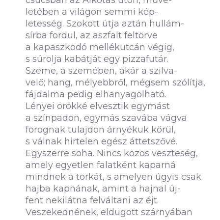
csúcsban az Alkotás úton, műve-
letében a világon semmi kép-
letesség. Szokott útja aztán hullám-
sírba fordul, az aszfalt feltörve
a kapaszkodó mellékutcán végig,
s súrolja kabátját egy pizzafutár.
Szeme, a szemében, akár a szilva-
velő; hang, mélyebbről, mégsem szólítja,
fájdalma pedig elhanyagolható.
Lényei örökké elvesztik egymást
a színpadon, egymás szavába vágva
forognak tulajdon árnyékuk körül,
s válnak hirtelen egész áttetszővé.
Egyszerre soha. Nincs közös veszteség,
amely egyetlen falatként kaparná
mindnek a torkát, s amelyen úgyis csak
hajba kapnának, amint a hajnal új-
fent nekilátna felváltani az éjt.
Veszekednének, eldugott szárnyában