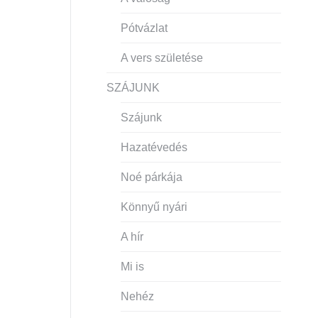
Pótvázlat
A vers születése
SZÁJUNK
Szájunk
Hazatévedés
Noé párkája
Könnyű nyári
A hír
Mi is
Nehéz