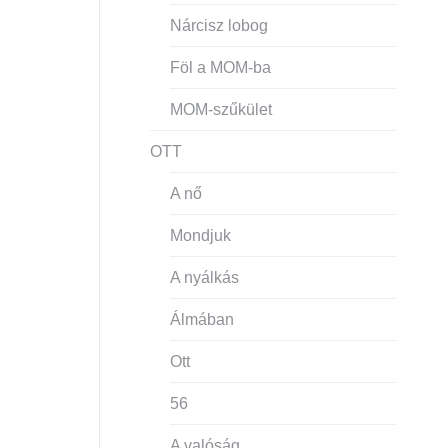
Nárcisz lobog
Föl a MOM-ba
MOM-szűkület
OTT
A nő
Mondjuk
A nyálkás
Álmában
Ott
56
A valóság