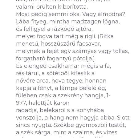
valami őrülten kiborította.
Most pedig semmi oka. Vagy álmodna?
Lába fityeg, mintha madzagon lógna,
és felfigyel a rázkódó ajtóra,
melyet fogva tart még a rigli. (Ritka
menetű, hosszúszárú facsavar,
melynek a fejét egy szárnyas vagy tollas,
forgatható fogantyú pótolja.)
És elenged csakhamar mégis a fa,
rés tárul, a sötétből kifeslik a
nővére arca, hova tegye, honnan
kapja a fényt, a lámpa befelé ég,
fülében csak a szekrény hangja, 1-
977, halottját karon
ragadja, belekarol s a konyhába
vonszolja, a hang nem hagyja abba. S ott
sincs nyugta. Székbe gyömöszöli testét,
a szék sárga, mint a szalma, és vizes,