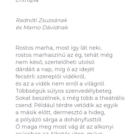
Entrópia
Radnóti Zsuzsának
és Marno Dávidnak
Rostos marha, most így lát neki,
rostos marhaszínű az ég, tehát még
nem késő, szertelőheti utolsó
dárdáit a nap, míg ő az idejét
fecsérli; szereplői vidékről,
és az a vidék nem erről a világról.
Többségük súlyos szenvedélybeteg.
Sokat beszélnek, s még több a theátrális
csend. Például térdre vetődik az egyik
a másik előtt, dermesztő a hideg,
a pólyázó sárga a dohányfüsttől.
Ő maga meg most vág át az alkonyi