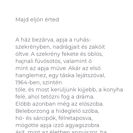
Majd eljön érted
A ház bezárva, apja a ruhás-
szekrényben, nadrágjait és zakóit
öltve. A szekrény fekete és öblös,
hajnali fúvósötös, valamint ő
mint az apja műve. Akár az első
hanglemez, egy táska lejátszóval,
1964-ben, szintén
tőle, és most kerüljünk kijjebb, a konyha
felé, ahol tetőzni fog a dráma.
Előbb azonban még az előszoba.
Beleborzong a hideglelő szóba,
hó- és sárcipők, félretaposva,
mögötte apja izzó agyagszobra
ásít, mint az életben annyiszor, ha