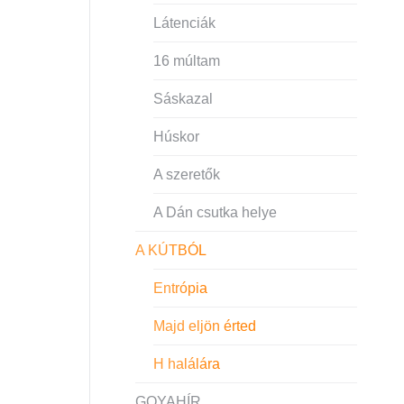
Látenciák
16 múltam
Sáskazal
Húskor
A szeretők
A Dán csutka helye
A KÚTBÓL
Entrópia
Majd eljön érted
H halálára
GOYAHÍR