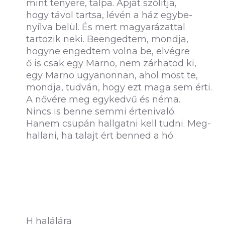
mint tenyere, talpa. Apját szólítja,
hogy távol tartsa, lévén a ház egybe-
nyílva belül. És mert magyarázattal
tartozik neki. Beengedtem, mondja,
hogyne engedtem volna be, elvégre
ő is csak egy Marno, nem zárhatod ki,
egy Marno ugyanonnan, ahol most te,
mondja, tudván, hogy ezt maga sem érti.
A nővére meg egykedvű és néma.
Nincs is benne semmi értenivaló.
Hanem csupán hallgatni kell tudni. Meg-
hallani, ha talajt ért benned a hó.
H halálára