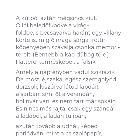
A kútból aztán mégsincs kiút.
Ollói beledöfködve a virág-
földbe, s becsavarva haránt egy villany-
körte is, míg ő maga sárga frottír-
köpenyében szavalja csonka memori-
tereit. (Bentebb a kád dübög tőle.)
Háttere, terméskőből, a falsík.
Amely a napfényben vadul szikrázik.
De most, éjszaka, egész szemgolyód
dörzsöli, kiszúrva látod labdáit
a sárban, sírni őt a verandán,
hol nyár van, és nem tart már sokáig.
És nincs más rajta, csak egy szandál
a ládából, a ládán tulipán,
azután tovább aludnál, képed
porlódván, mint a csiszolópapír,