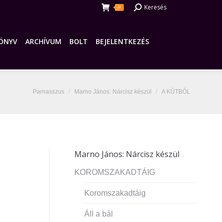
Search:
Keresés
0
ÖNYV
ARCHÍVUM
BOLT
BEJELENTKEZÉS
You are here:
Parnasszus
Marno János: Nárcisz készül
A KÚTBÓL
Marno János: Nárcisz készül
KOROMSZAKADTÁIG
Koromszakadtáig
Áll a bál