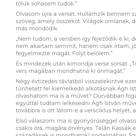
tőlük sohasem tudok.”
Olvasom újra a verset. Hullámzik bennem sz
szöveg, amely összeköt. Világok omlanak, 
más mondódik.
„Nem tudom, a versben így fejeződik-e ki, d
nem akartam semmit, hanem csak írtam, jöt
fegyelmezte magát. Folyt belőlem.”
És mindezek után kimondja verse sorsát: „T
vers magában mondhatná ki önmagát.”
Négy évtizedes távlatból visszatekintve ez
tűnhetett fel kiemelkedő alkotásnak Ágh Is
olvashatom ma is a művet? Durvábban fogal
egyúttal tudtam lelkesedni Ágh István művé
továbbra is ott látom-e a versciklus helyét
Első válaszom: ma is gyönyörűséggel olvas
csakis őrá, magára érvényes. Talán Kassá
századának is mondhatok) irodalmában. Sze