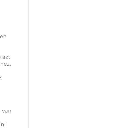
ben
 azt
lhez,
s
i
m van
dni