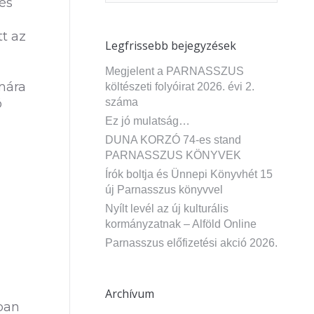
és
t az
Legfrissebb bejegyzések
Megjelent a PARNASSZUS
mára
költészeti folyóirat 2026. évi 2.
ó
száma
Ez jó mulatság…
DUNA KORZÓ 74-es stand
PARNASSZUS KÖNYVEK
Írók boltja és Ünnepi Könyvhét 15
új Parnasszus könyvvel
Nyílt levél az új kulturális
kormányzatnak – Alföld Online
Parnasszus előfizetési akció 2026.
Archívum
iban