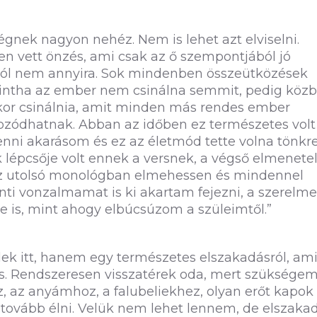
gnek nagyon nehéz. Nem is lehet azt elviselni.
 vett önzés, ami csak az ő szempontjából jó
ból nem annyira. Sok mindenben összeütközések
mintha az ember nem csinálna semmit, pedig köz
kkor csinálnia, amit minden más rendes ember
ozódhatnak. Abban az időben ez természetes volt
nni akarásom és ez az életmód tette volna tönkre
lépcsője volt ennek a versnek, a végső elmenete
 az utolsó monológban elmehessen és mindennel
nti vonzalmamat is ki akartam fejezni, a szerelme
őle is, mint ahogy elbúcsúzom a szüleimtől.”
lek itt, hanem egy természetes elszakadásról, am
is. Rendszeresen visszatérek oda, mert szüksége
 az anyámhoz, a falubeliekhez, olyan erőt kapok
ovább élni. Velük nem lehet lennem, de elszaka