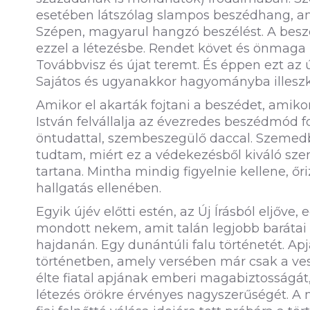
esetében látszólag slampos beszédhang, am
Szépen, magyarul hangzó beszélést. A beszé
ezzel a létezésbe. Rendet követ és önmaga is
Továbbvisz és újat teremt. És éppen ezt az ú
Sajátos és ugyanakkor hagyományba illesz
Amikor el akarták fojtani a beszédet, amik
István felvállalja az évezredes beszédmód f
öntudattal, szembeszegülő daccal. Szemedb
tudtam, miért ez a védekezésből kiváló sz
tartana. Mintha mindig figyelnie kellene, őr
hallgatás ellenében.
Egyik újév előtti estén, az Új Írásból eljőv
mondott nekem, amit talán legjobb barátai
hajdanán. Egy dunántúli falu történetét. A
történetben, amely versében már csak a ves
élte fiatal apjának emberi magabiztosságát
létezés örökre érvényes nagyszerűségét. A 