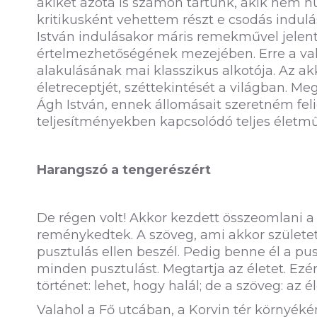
akiket azóta is számon tartunk, akik nem hu
kritikusként vehettem részt e csodás indul
István indulásakor máris remekművel jelen
értelmezhetőségének mezejében. Erre a vala
alakulásának mai klasszikus alkotója. Az akk
életreceptjét, széttekintését a világban. 
Ágh István, ennek állomásait szeretném fe
teljesítményekben kapcsolódó teljes életmű
Harangszó a tengerészért
De régen volt! Akkor kezdett összeomlani a 
reménykedtek. A szöveg, ami akkor született,
pusztulás ellen beszél. Pedig benne él a pus
minden pusztulást. Megtartja az életet. Ezé
történet: lehet, hogy halál; de a szöveg: az él
Valahol a Fő utcában, a Korvin tér környék