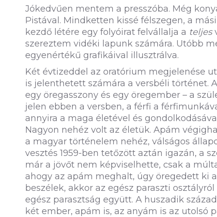
Jókedvűen mentem a presszóba. Még konyako
Pistával. Mindketten kissé félszegen, a mási
kezdő létére egy folyóirat felvállalja a
teljes
v
szereztem vidéki lapunk számára. Utóbb meg
egyenértékű grafikáival illusztrálva.
Két évtizeddel az oratórium megjelenése u
is jelenthetett számára a versbéli történet.
egy öregasszony és egy öregember – a szül
jelen ebben a versben, a férfi a férfimunkáv
annyira a maga életével és gondolkodásával
Nagyon nehéz volt az életük. Apám végigharc
a magyar történelem nehéz, válságos állapo
vesztés 1959-ben tetőzött aztán igazán, a s
már a jövőt nem képviselhette, csak a múlt
ahogy az apám meghalt, úgy öregedett ki a
beszélek, akkor az egész paraszti osztályr
egész parasztság együtt. A huszadik századi 
két ember, apám is, az anyám is az utolsó 