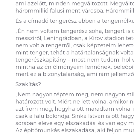
ami azelőtt, minden megváltozott. Megváltoz
hárommillió falusi ment városba. Hárommill
És a címadó tengerész ebben a tengernélkü
„Én nem voltam tengerész soha, tengert is
messziről, Leningrádban, a Kirov stadion te
nem volt a tengerről, csak képzeteim lehettek
mint tenger, tehát a határtalanságnak volt
tengerészkapitány – most nem tudom, hol v
mintha az én élményeim lennének, beleépíte
mert ez a bizonytalanság, ami rám jellemző v
Szakítás?
„Nem nagyon téptem meg, nem nagyon stili
határozott volt. Miért ne lett volna, amik
azt írom meg, hogyha ott maradtam volna, m
csak a falu bolondja. Sinka István is ott hag
sorsban eleve egy elszakadás, és van egy m
Az építőmunkás elszakadása, aki feljön mun