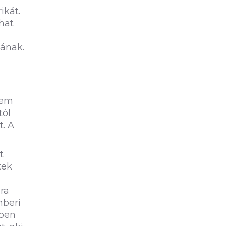
ikát.
hat
tának.
h
sem
tól
t. A
t
tek
ra
mberi
ppen