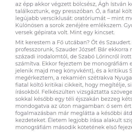
az épp akkor végzett bölcsész, Ágh István 
találkoztunk, egy presszóban. Ő, a fiatal köl
legújabb versciklusát: oratóriumát – mint m
Különösen a sorok zenéjére emlékszem. Gy
versek gépirata volt. Mint egy kincset.
Mit kerestem a Fő utcában? Őt és Szaudert.
professzorunk, Szauder József. Bár ekkorra 
századi irodalomtól, de Szabó Lőrincről 
számítva. Ekkor fejeztem be monográfiám el
jelenik majd meg könyvként), és a kritikus 
megérkeztem, a rekamién szétrakva Nyugat-
fiatal költő kritikai cikkeit, hogy megítélje
írásokból. Felkészülten vizsgáztatta szöv
sokkal később egy téli éjszakán bezzeg két
mondogatva az úton magamban: ő sem ért 
fogalmazásban már meglátta a későbbi átdo
kezdeteket. Életem legjobb írása alakult sz
monográfiám második kötetének első fejez