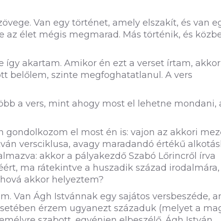
övege. Van egy történet, amely elszakít, és van e
de az élet mégis megmarad. Más történik, és közb
e így akartam. Amikor én ezt a verset írtam, akkor
t belőlem, szinte megfoghatatlanul. A vers
öbb a vers, mint ahogy most el lehetne mondani, 
en gondolkozom el most én is: vajon az akkori me
tván versciklusa, avagy maradandó értékű alkotá
mazva: akkor a pályakezdő Szabó Lőrincről írva
ért, ma rátekintve a huszadik század irodalmára,
, ahová akkor helyeztem?
om. Van Ágh Istvánnak egy sajátos versbeszéde, 
k esetében érzem ugyanezt századuk (melyet a m
mélyre szabott, egyénien elbeszélő. Ágh István