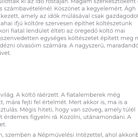
llottak ki az idő rostáján. Magam szerkesztőként 
ás számbavételénél. Köszönet a kegyelemért. Ágh
tkezett, amely az idők múlásával csak gazdagodot
hai ifjú költőre szervesen építhet költészetünk
ori fiatal lendület élteti az öregedő költő mai
Megszenvedetten egységes költészetet épített meg 
lidézni olvasóim számára. A nagyszerű, maradand
vet.
világ. A költő ráérzett. A fiatalemberek még
 mára fejti fel értelmét. Mert akkor is, ma is a
ztulás. Mégis hiteti, hogy van szöveg, amely túlél
rt érdemes figyelni rá. Közölni, utánamondani. A
et.
én, szemben a Népművelési Intézettel, ahol akkor