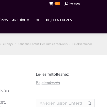
Search:
Keresés
0
ÖNYV
ARCHÍVUM
BOLT
BEJELENTKEZÉS
ere:
eKönyv
Kabdebó Lóránt: Centrum és redivivus
Lélekkarambol
Le- és feltöltéshez
Bejelentkezés
stván
Search:
et,