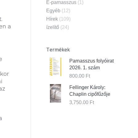
E-parnasszus
(1)
Egyéb
(12)
e
.
Hírek
(109)
en a
ízelítő
(24)
Termékek
.
e
Parnasszus folyóirat
2026. 1. szám
ikor
800.00
Ft
i
Fellinger Károly:
az
Chaplin cipőfűzője
3,750.00
Ft
a