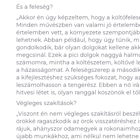
És a feleség?
„Akkor én úgy képzeltem, hogy a költőfelesé
Minden művészben van valami jó értelemben
értelemben vett, a környezete szempontjá
lehetnek. Abban például, hogy úgy tűnik, 
gondolkodik, bár olyan dolgokat kellene a
megcsinál. Ezek a pici dolgok naggyá halm
számomra, mintha a költészetem, költővé le
a házasságomat. A feleségszerep a második 
a kifejlesztéshez szükséges fokozat, hogy
leszámolhasson a tengerész. Ebben a nő irá
hitvesi létet is, olyan ranggal köszönök el t
Végleges szakítások?
„Viszont én nem végleges szakításról beszé
örökké ragaszkodik az örök visszatéréshez 
rájuk, ahányszor odamegyek a rokonaimhoz,
újabb munkákhoz, ami nélkül nem lehetne t