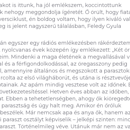
t is ittunk, ha jól emlékszem, koccintottunk
k nehogy meggondolja ígéretét. Ő örült, hogy fiat
ersciklust, én boldog voltam, hogy ilyen kiváló va
 is jelent nagyszerű tálalásban, Feledy Gyula
tán egyszer egy rádiós emlékezésben rákérdeztem
 A nyolcvanas évek közepén így emlékezett: „Két ör
eim. Mindenki a maga életének a megvallásával 
al és a férfigondolkodással, az öregasszony pedig
, amennyire általános és megszokott a parasztok
olta az első világháborút, és utána is résztvevője
tainak. Az apám mindig vesztese volt az időnek. 
zövetkezetesítéssel. Hetven éves abban az időben,
at. Ebben a tehetetlenségben, ahogy ők kiöregedt
 parasztság és úgy halt meg. Amikor én őróluk
ól beszélek. Már nemcsak apa és anya ők, hanem a
paraszt osztályt képviselik – jelképi szinten: min
paraszt. Történelmileg véve. Utánuk már nem az v