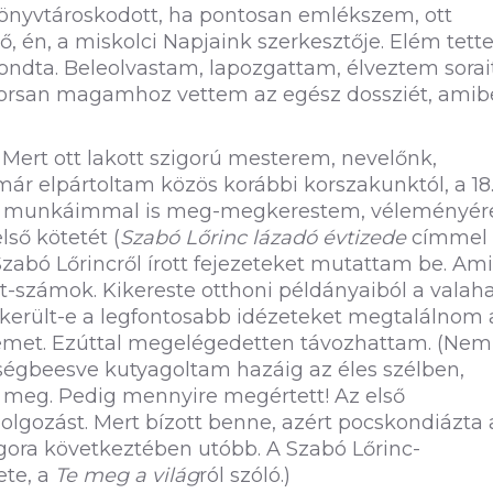
könyvtároskodott, ha pontosan emlékszem, ott
tő, én, a miskolci Napjaink szerkesztője. Elém tett
ondta. Beleolvastam, lapozgattam, élveztem sorait
orsan magamhoz vettem az egész dossziét, amib
 Mert ott lakott szigorú mesterem, nevelőnk,
már elpártoltam közös korábbi korszakunktól, a 18
írott munkáimmal is meg-megkerestem, véleményér
ső kötetét (
Szabó Lőrinc lázadó évtizede
címmel
Szabó Lőrincről írott fejezeteket mutattam be. Am
számok. Kikereste otthoni példányaiból a valaha
, sikerült-e a legfontosabb idézeteket megtalálnom 
egemet. Ezúttal megelégedetten távozhattam. (Nem
ségbeesve kutyagoltam hazáig az éles szélben,
meg. Pedig mennyire megértett! Az első
lgozást. Mert bízott benne, azért pocskondiázta 
igora következtében utóbb. A Szabó Lőrinc-
ete, a
Te meg a világ
ról szóló.)