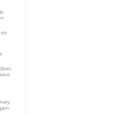
gy
en
 én
a
zőben
sként
amely
agam