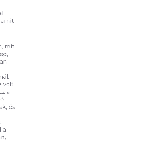
al
lamit
, mit
eg,
van
nál.
 volt
Ez a
 ő
ek, és
z
d a
an,