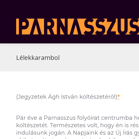
Lélekkarambol
(Jegyzetek Ágh István költészetéről)
*
Pár éve a Parnasszus folyóirat centrumba h
költészetét. Természetes volt, hogy én is r
indulásunk jogán. A Napjaink és az Új Írás 