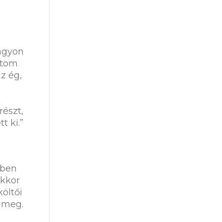
nagyon
atom
az ég,
k
részt,
t ki.”
iben
akkor
költői
l meg.