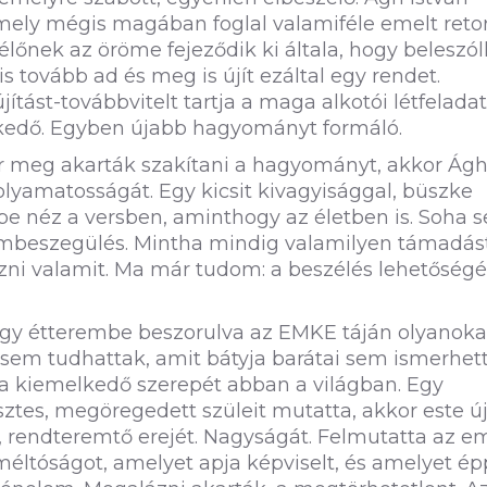
ely mégis magában foglal valamiféle emelt retor
lőnek az öröme fejeződik ki általa, hogy beleszól
 tovább ad és meg is újít ezáltal egy rendet.
jítást-továbbvitelt tartja a maga alkotói létfelada
kedő. Egyben újabb hagyományt formáló.
or meg akarták szakítani a hagyományt, akkor Ág
olyamatosságát. Egy kicsit kivagyisággal, büszke
e néz a versben, aminthogy az életben is. Soha 
embeszegülés. Mintha mindig valamilyen támadás
izni valamit. Ma már tudom: a beszélés lehetőségé
e, egy étterembe beszorulva az EMKE táján olyanoka
 sem tudhattak, amit bátyja barátai sem ismerhet
pja kiemelkedő szerepét abban a világban. Egy
ztes, megöregedett szüleit mutatta, akkor este új
, rendteremtő erejét. Nagyságát. Felmutatta az e
méltóságot, amelyet apja képviselt, és amelyet é