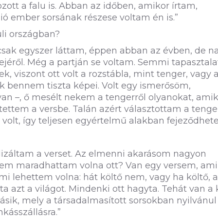
ott a falu is. Abban az időben, amikor írtam,
ió ember sorsának részese voltam én is.”
li országban?
 csak egyszer láttam, éppen abban az évben, de 
tejéről. Még a partján se voltam. Semmi tapasztal
, viszont ott volt a rozstábla, mint tenger, vagy 
ak bennem tiszta képei. Volt egy ismerősöm,
an –, ő mesélt nekem a tengerről olyanokat, ami
ttem a versbe. Talán azért választottam a tenge
olt, így teljesen egyértelmű alakban fejeződhetet
záltam a verset. Az elmenni akarásom nagyon
or nem maradhattam volna ott? Van egy versem, am
i lehettem volna: hát költő nem, vagy ha költő, 
yta azt a világot. Mindenki ott hagyta. Tehát van a 
ásik, mely a társadalmasított sorsokban nyilvánu
kásszállásra.”