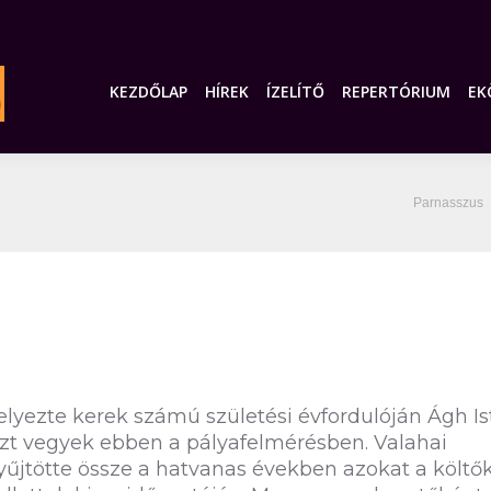
KEZDŐLAP
HÍREK
ÍZELÍTŐ
REPERTÓRIUM
EK
You are h
Parnasszus
elyezte kerek számú születési évfordulóján Ágh I
észt vegyek ebben a pályafelmérésben. Valahai
gyűjtötte össze a hatvanas években azokat a költők