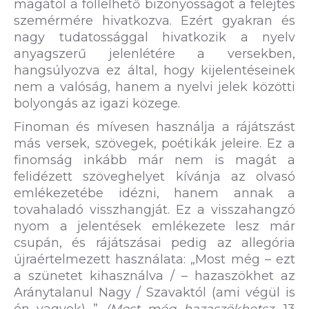
magától a föllelhető bizonyosságot a felejtés
szemérmére hivatkozva. Ezért gyakran és
nagy tudatossággal hivatkozik a nyelv
anyagszerű jelenlétére a versekben,
hangsúlyozva ez által, hogy kijelentéseinek
nem a valóság, hanem a nyelvi jelek közötti
bolyongás az igazi közege.
Finoman és mívesen használja a rájátszást
más versek, szövegek, poétikák jeleire. Ez a
finomság inkább már nem is magát a
felidézett szöveghelyet kívánja az olvasó
emlékezetébe idézni, hanem annak a
tovahaladó visszhangját. Ez a visszahangzó
nyom a jelentések emlékezete lesz már
csupán, és rájátszásai pedig az allegória
újraértelmezett használata: „Most még – ezt
a szünetet kihasználva / – hazaszökhet az
Aránytalanul Nagy / Szavaktól (ami végül is