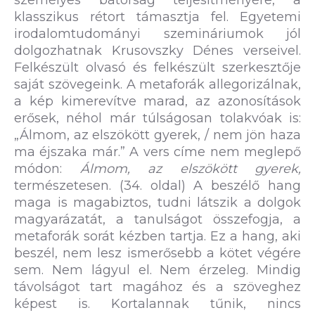
személyes bátorság teljesítményére, a
klasszikus rétort támasztja fel. Egyetemi
irodalomtudományi szemináriumok jól
dolgozhatnak Krusovszky Dénes verseivel.
Felkészült olvasó és felkészült szerkesztője
saját szövegeink. A metaforák allegorizálnak,
a kép kimerevítve marad, az azonosítások
erősek, néhol már túlságosan tolakvóak is:
„Álmom, az elszökött gyerek, / nem jön haza
ma éjszaka már.” A vers címe nem meglepő
módon:
Álmom, az elszökött gyerek,
természetesen. (34. oldal) A beszélő hang
maga is magabiztos, tudni látszik a dolgok
magyarázatát, a tanulságot összefogja, a
metaforák sorát kézben tartja. Ez a hang, aki
beszél, nem lesz ismerősebb a kötet végére
sem. Nem lágyul el. Nem érzeleg. Mindig
távolságot tart magához és a szöveghez
képest is. Kortalannak tűnik, nincs