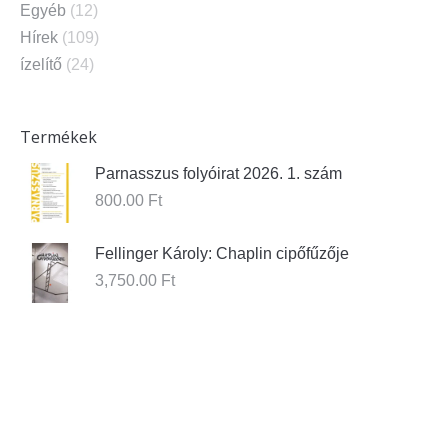
Egyéb
(12)
Hírek
(109)
ízelítő
(24)
Termékek
Parnasszus folyóirat 2026. 1. szám
800.00
Ft
Fellinger Károly: Chaplin cipőfűzője
3,750.00
Ft