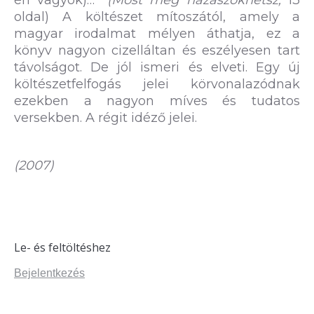
én vagyok)…”
(Most még hazaszökhetsz,
13
oldal) A költészet mítoszától, amely a
magyar irodalmat mélyen áthatja, ez a
könyv nagyon cizelláltan és eszélyesen tart
távolságot. De jól ismeri és elveti. Egy új
költészetfelfogás jelei körvonalazódnak
ezekben a nagyon míves és tudatos
versekben. A régit idéző jelei.
(2007)
Le- és feltöltéshez
Bejelentkezés