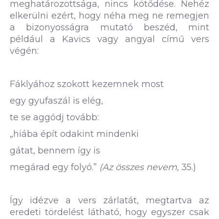
meghatározottsága, nincs kötődése. Nehéz
elkerülni ezért, hogy néha meg ne remegjen
a bizonyosságra mutató beszéd, mint
például a Kavics vagy angyal című vers
végén:
Fáklyához szokott kezemnek most
egy gyufaszál is elég,
te se aggódj tovább:
„hiába épít odakint mindenki
gátat, bennem így is
megárad egy folyó.”
(Az összes nevem,
35.)
Így idézve a vers zárlatát, megtartva az
eredeti tördelést látható, hogy egyszer csak