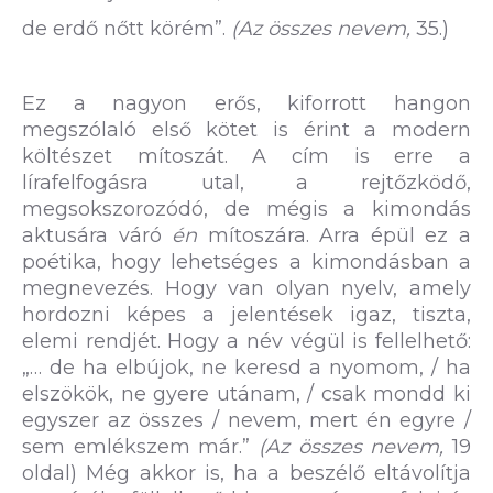
de erdő nőtt körém”.
(Az összes nevem,
35.)
Ez a nagyon erős, kiforrott hangon
megszólaló első kötet is érint a modern
költészet mítoszát. A cím is erre a
lírafelfogásra utal, a rejtőzködő,
megsokszorozódó, de mégis a kimondás
aktusára váró
én
mítoszára. Arra épül ez a
poétika, hogy lehetséges a kimondásban a
megnevezés. Hogy van olyan nyelv, amely
hordozni képes a jelentések igaz, tiszta,
elemi rendjét. Hogy a név végül is fellelhető:
„… de ha elbújok, ne keresd a nyomom, / ha
elszökök, ne gyere utánam, / csak mondd ki
egyszer az összes / nevem, mert én egyre /
sem emlékszem már.”
(Az összes nevem,
19
oldal) Még akkor is, ha a beszélő eltávolítja