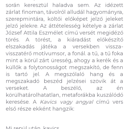
során keresztül haladva sem. Az idézett
zárlat finoman, távolról alludál hagyományra,
szerepmintára, költői előképet jelző jeleket
jelző jelekre. Az áttételesség kételye a zárlat
József Attila Eszmélet című versét megidéző
törés. A törést, a kiáradást előkészítő
elszakadás játéka a versekben vissza-
visszatérő motívumsor, a fonál. a tű, a tű foka
mint a körül zárt üresség, ahogy a kerék és a
küllők a folytonosságot megszakító, de fenn
is tartó jel. A megszólaló hang és a
megszakadó beszéd jelzései szövik át a
verseket. A beszélő, az én
körülhatárolhatatlan, metaforákba kuszálódó
keresése. A
Kavics vagy angyal
című vers
első része ekként hangzik:
Mi repül után, kavics