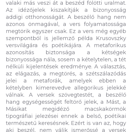
valaki más veszi át a beszéd fölötti uralmat.
Az idézőjelek kiszakítják a bizonyosság
addigi otthonosságát. A beszélő hang nem
azonos önmagával, a vers folyamatossága
megtörik egyszer csak. Ez a vers még egyéb
szempontból is jellemző példa Krusovszky
versvilágára és poétikájára. A metaforikus
azonosítás biztonsága a kétségek
bizonyossága nála, sosem a kételytelen, a tét
nélküli kijelentések eredménye. A választás,
az elágazás, a megtörés, a szétszálazódás
jelei a metaforák, amelyek ebben a
kételyben kimerevedve allegorikus jelekké
válnak. A versek szövegtestét, a beszélő
hang egységességét feltörő jelek, a Mást, a
Másikat megidéző macskakörmök
tipográfiai jelezései ennek a belső, poétikai
természetű keresésnek. Ezért is van az, hogy
aki beszél, nem válik ismerőssé a versek