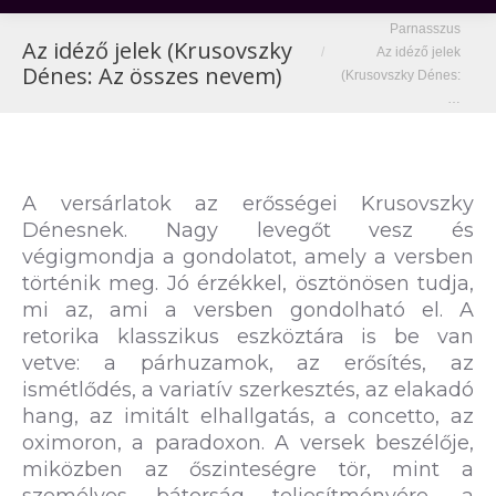
You are here:
Parnasszus
Az idéző jelek (Krusovszky
Az idéző jelek
Dénes: Az összes nevem)
(Krusovszky Dénes:
…
A versárlatok az erősségei Krusovszky
Dénesnek. Nagy levegőt vesz és
végigmondja a gondolatot, amely a versben
történik meg. Jó érzékkel, ösztönösen tudja,
mi az, ami a versben gondolható el. A
retorika klasszikus eszköztára is be van
vetve: a párhuzamok, az erősítés, az
ismétlődés, a variatív szerkesztés, az elakadó
hang, az imitált elhallgatás, a concetto, az
oximoron, a paradoxon. A versek beszélője,
miközben az őszinteségre tör, mint a