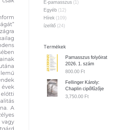
 csak
E-parnasszus
(1)
Egyéb
(12)
nform
Hírek
(109)
lágát”
ízelítő
(24)
zágra
ailag
ndens
Termékek
sében
Parnasszus folyóirat
tainak
2026. 1. szám
utána
800.00
Ft
llemű
rendek
Fellinger Károly:
s évek
Chaplin cipőfűzője
előtti
3,750.00
Ft
alitás
lna. A
zélyes
, vagy
ntgárd