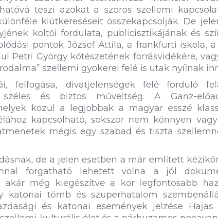
thatóvá teszi azokat a szoros szellemi kapcsola
lönféle kiútkereséseit összekapcsolják. De jel
ének költői fordulata, publicisztikájának és sz
ódási pontok József Attila, a frankfurti iskola, a 
ldául Petri György kötészetének forrásvidékére, va
odalma” szellemi gyökerei felé is utak nyílnak in
 felfogása, divatjelenségek felé forduló fela
 széles és biztos műveltség. A Ganz-előa
 melyek közül a legjobbak a magyar esszé klass
élához kapcsolható, sokszor nem könnyen vagy
latmenetek mégis egy szabad és tiszta szellemn
dásnak, de a jelen esetben a már említett kézik
nal forgatható lehetett volna a jól dokume
jz, akár még kiegészítve a kor legfontosabb ha
gy katonai tömb és szuperhatalom szembenállá
gazdasági és katonai események jelzése Hajas 