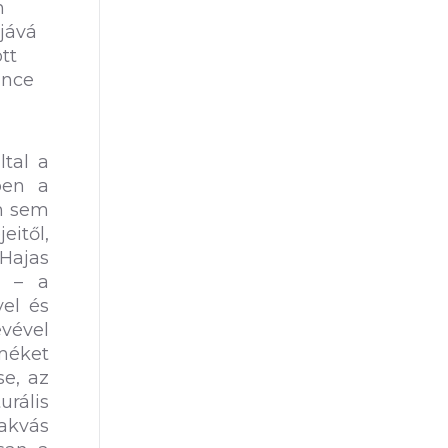
n
ájává
tt
ance
ltal a
ben a
m sem
eitől,
 Hajas
a – a
vel és
vével
zméket
se, az
rális
nakvás