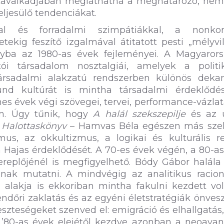
k kavalkádjában megláthatná a meghatározó, nem
ljesülő tendenciákat.
sal és forradalmi szimpátiákkal, a nonko
tekig feszítő izgalmával átitatott pesti „mélyvi
ányba az 1980-as évek fejleményei. A Magyarors
i társadalom nosztalgiái, amelyek a politik
ársadalmi alakzatú rendszerben különös deka
ound kultúrát is mintha társadalmi érdeklődé
es évek végi szövegei, tervei, performance-vázla
em. Úgy tűnik, hogy
A halál szekszepilje
és az 
i Halottaskönyv
– Hamvas Béla egészen más sze
zmus, az okkultizmus, a logikai és kulturális 
a Hajas érdeklődését. A 70-es évek végén, a 80-a
replőjénél is megfigyelhető. Bódy Gábor halála 
anak mutatni. A mindvégig az analitikus racion
s alakja is ekkoriban mintha fakulni kezdett vo
dőri zaklatás és az egyéni életstratégiák önves
zteségeket szenved el: emigráció és elhallgatás
 A ’80-as évek elejétől kezdve azonban a neoava