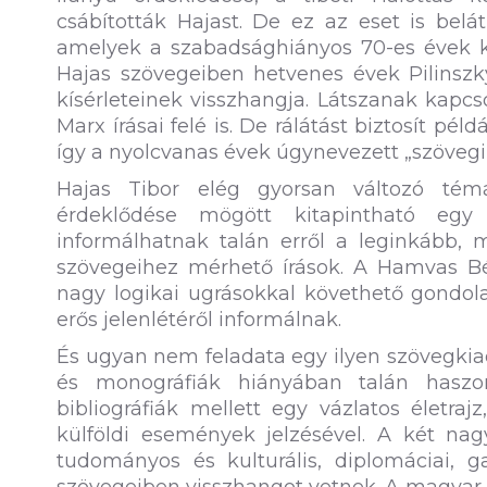
csábították Hajast. De ez az eset is belá
amelyek a szabadsághiányos 70-es évek kü
Hajas szövegeiben hetvenes évek Pilinszkyj
kísérleteinek visszhangja. Látszanak kapcsol
Marx írásai felé is. De rálátást biztosít pé
így a nyolcvanas évek úgynevezett „szövegir
Hajas Tibor elég gyorsan változó témái,
érdeklődése mögött kitapintható egy
informálhatnak talán erről a leginkább,
szövegeihez mérhető írások. A Hamvas B
nagy logikai ugrásokkal követhető gondo
erős jelenlétéről informálnak.
És ugyan nem feladata egy ilyen szövegkia
és monográfiák hiányában talán haszon
bibliográfiák mellett egy vázlatos életra
külföldi események jelzésével. A két na
tudományos és kulturális, diplomáciai, 