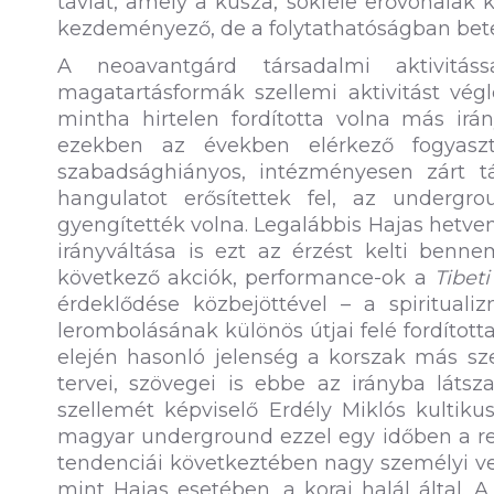
távlat, amely a kusza, sokféle erővonala
kezdeményező, de a folytathatóságban bete
A neoavantgárd társadalmi aktivitás
magatartásformák szellemi aktivitást végle
mintha hirtelen fordította volna más ir
ezekben az években elérkező fogyasztó
szabadsághiányos, intézményesen zárt t
hangulatot erősítettek fel, az undergr
gyengítették volna. Legalábbis Hajas hetven
irányváltása is ezt az érzést kelti benn
következő akciók, performance-ok a
Tibet
érdeklődése közbejöttével – a spirituali
lerombolásának különös útjai felé fordított
elején hasonló jelenség a korszak más sze
tervei, szövegei is ebbe az irányba látsz
szellemét képviselő Erdély Miklós kultiku
magyar underground ezzel egy időben a ren
tendenciái következtében nagy személyi ves
mint Hajas esetében, a korai halál által.