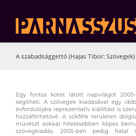
A szabadsággettó (Hajas Tibor: Szövegek)
Egy fontos kötet látott napvilágot 20
segítheti. A szövegek kiadásával egy id
évfordulójára reprezentatív kiállítást is sze
hozzáférhetővé. A sokféle területen dolgo
művészt sokkal hitelesebben képes bemut
szövegkiadás. 2005-ben pedig fiatal i