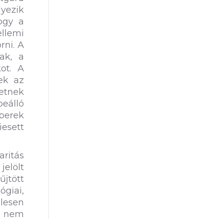
lyezik
ogy a
llemi
rni. A
ak, a
kot. A
tek az
etnek
beálló
berek
esett
ritás
elölt
űjtött
ógiai,
elesen
s nem