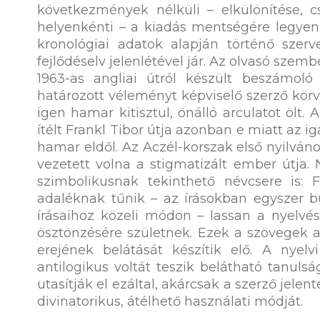
következmények nélküli – elkülönítése, c
helyenkénti – a kiadás mentségére legyen
kronológiai adatok alapján történő sze
fejlődéselv jelenlétével jár. Az olvasó szem
1963-as angliai útról készült beszámoló 
határozott véleményt képviselő szerző körv
igen hamar kitisztul, önálló arculatot ölt.
ítélt Frankl Tibor útja azonban e miatt az 
hamar eldől. Az Aczél-korszak első nyilvá
vezetett volna a stigmatizált ember útja
szimbolikusnak tekinthető névcsere is: 
adaléknak tűnik – az írásokban egyszer b
írásaihoz közeli módon – lassan a nyelvész
ösztönzésére születnek. Ezek a szövegek a
erejének belátását készítik elő. A nyelvi
antilogikus voltát teszik belátható tanul
utasítják el ezáltal, akárcsak a szerző jelent
divinatorikus, átélhető használati módját.