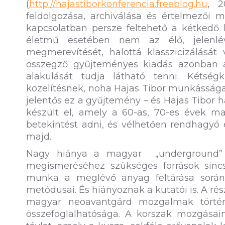
(
http://hajastiborkonferencia.freeblog.hu
, 2
feldolgozása, archiválása és értelmezői mi
kapcsolatban persze feltehető a kétkedő 
életmű esetében nem az élő, jelenl
megmerevítését, halottá klasszicizálás
összegző gyűjteményes kiadás azonban az
alakulását tudja látható tenni. Kétség
közelítésnek, noha Hajas Tibor munkássága az
jelentős ez a gyűjtemény – és Hajas Tibor 
készült el, amely a 60-as, 70-es évek m
betekintést adni, és vélhetően rendhagyó
majd.
Nagy hiánya a magyar „underground” s
megismeréséhez szükséges források sincs
munka a meglévő anyag feltárása során, 
metódusai. És hiányoznak a kutatói is. A rés
magyar neoavantgárd mozgalmak történ
összefoglalhatósága. A korszak mozgásai