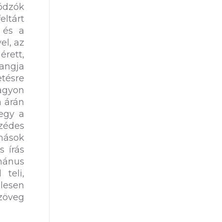
ódzók
ltárt
 és a
el, az
rett,
hangja
etésre
nagyon
a árán
egy a
zédes
mások
s írás
umánus
 teli,
élesen
szöveg