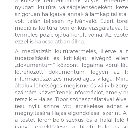
a korszak tendenciáinak súlyos félreértés
nyugati kultúra válságjelenségeként keze
szigorúan hallgatva annak államkapitalista
volt talán teljesen nyilvánvaló. Ezért t
mediális kultúra periferikus vizsgálatává, 
termelés pozíciójába került volna. Az ezot
ezzel is kapcsolatban állna.
A mediatizált kultúratermelés, illetve a
tudatosítását és kritikáját elvégző el
„dokumentum” központi fogalma körül látsz
létrehozott dokumentum, legyen az fot
információszerzés másodlagos világa. Min
általuk lehetséges megismerés válik bizon
számára közvetítenek információt, amely n
tetszik – Hajas Tibor szóhasználatával élve 
test nyílt színre vitt érzékelése adha
megnyitására Hajas elgondolásai szerint. A 
a testet leromboló szexus és a halál felé
irányú érdeklődése, a tibeti Halottas k