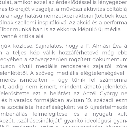
dulat, amikor ezzel az érdeklődéssel is lényegébe
sító erejét vizsgálja, a művészi aktivitás céltábl
ltúra nagy hatású nemzetközi aktorai (többek közö
lnak szellemi inspirálóivá. Az akció és a perform
Tibor munkáiban is az ekkorra kiépülő új média
venné kritika alá.
júk közlése. Sajnálatos, hogy a F. Almási Éva á
m a teljes kép válik hozzáférhetővé még eb
 jegyében a szövegszerűen rögzített dokumentu
son kívüli mediális rendszerek zajaitól, zörej
elenlététől. A szöveg mediális elégtelenségével
ismerés ismételten – úgy tűnik fel számomr
lt, addig nem ismert, mindent átható jelenlété
elerősítette ezt a belátást az Aczél György ne
 és hivatalos formájában avíttan 19. századi es
ra szocialista hazafiáságként való újraértelmezé
mbenállás felmelegítése, és a nyugati kultu
zközét, „szálláscsinálóját” gyanító ideológusi gya