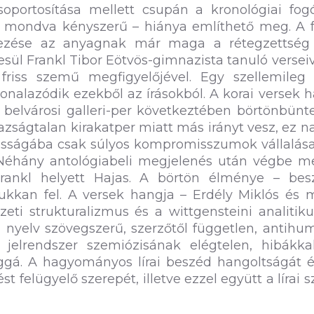
soportosítása mellett csupán a kronológiai fog
 mondva kényszerű – hiánya említhető meg. A fe
rvezése az anyagnak már maga a rétegzettség
besül Frankl Tibor Eötvös-gimnazista tanuló verseiv
friss szemű megfigyelőjével. Egy szellemileg é
onalazódik ezekből az írásokból. A korai versek 
 A belvárosi galleri-per következtében börtönbünt
igazságtalan kirakatper miatt más irányt vesz, ez 
nosságába csak súlyos kompromisszumok vállalás
. Néhány antológiabeli megjelenés után végbe m
Frankl helyett Hajas. A börtön élménye – bes
ukkan fel. A versek hangja – Erdély Miklós és 
eti strukturalizmus és a wittgensteini analitiku
 nyelv szövegszerű, szerzőtől független, antih
 jelrendszer szemiózisának elégtelen, hibákkal
sággá. A hagyományos lírai beszéd hangoltságát 
ést felügyelő szerepét, illetve ezzel együtt a lírai 