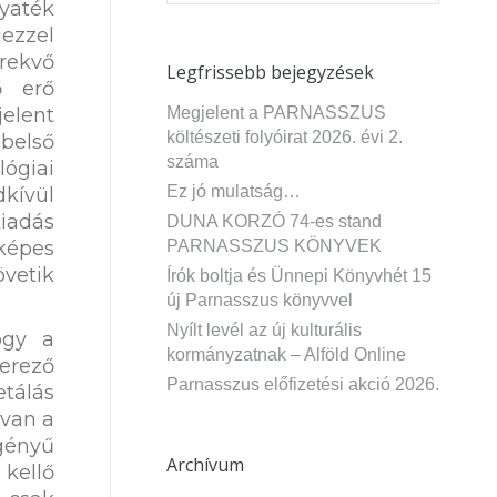
yaték
dezzel
rekvő
Legfrissebb bejegyzések
ő erő
elent
Megjelent a PARNASSZUS
költészeti folyóirat 2026. évi 2.
belső
száma
ógiai
Ez jó mulatság…
dkívül
kiadás
DUNA KORZÓ 74-es stand
képes
PARNASSZUS KÖNYVEK
vetik
Írók boltja és Ünnepi Könyvhét 15
új Parnasszus könyvvel
Nyílt levél az új kulturális
ogy a
kormányzatnak – Alföld Online
erező
Parnasszus előfizetési akció 2026.
tálás
 van a
gényű
Archívum
kellő