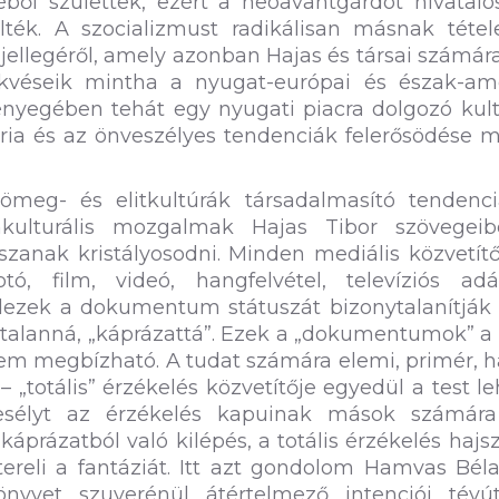
éből születtek, ezért a neoavantgárdot hivatal
lték. A szocializmust radikálisan másnak tétel
 jellegéről, amely azonban Hajas és társai számá
örekvéseik mintha a nyugat-európai és észak-am
lényegében tehát egy nyugati piacra dolgozó kult
éria és az önveszélyes tendenciák felerősödése 
 tömeg- és elitkultúrák társadalmasító tendenc
lenkulturális mozgalmak Hajas Tibor szövegei
anak kristályosodni. Minden mediális közvetítő
ó, film, videó, hangfelvétel, televíziós ad
dezek a dokumentum státuszát bizonytalanítják 
ytalanná, „káprázattá”. Ezek a „dokumentumok” a
em megbízható. A tudat számára elemi, primér, 
– „totális” érzékelés közvetítője egyedül a test le
t esélyt az érzékelés kapuinak mások számára
káprázatból való kilépés, a totális érzékelés hajs
 tereli a fantáziát. Itt azt gondolom Hamvas Bé
önyvet szuverénül átértelmező intenciói tévút