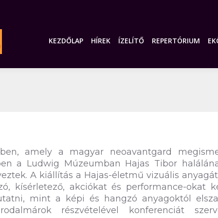
KEZDŐLAP
HÍREK
ÍZELÍTŐ
REPERTÓRIUM
EK
05-ben, amely a magyar neoavantgard megisme
őben a Ludwig Múzeumban Hajas Tibor halálána
rveztek. A kiállítás a Hajas-életmű vizuális anyagát
zó, kísérletező, akciókat és performance-okat k
atni, mint a képi és hangzó anyagoktól elszak
rodalmárok részvételével konferenciát szerv