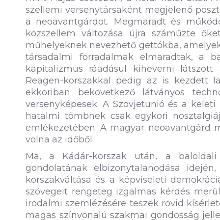
szellemi versenytársaként megjelenő poszt
a neoavantgárdot. Megmaradt és működő 
közszellem változása újra száműzte őke
műhelyeknek nevezhető gettókba, amelyekből
társadalmi forradalmak elmaradtak, a b
kapitalizmus ráadásul kiheverni látszott 
Reagen-korszakkal pedig az is kezdett las
ekkoriban bekövetkező látványos techno
versenyképesek. A Szovjetunió és a kelet
hatalmi tömbnek csak egykori nosztalgiá
emlékezetében. A magyar neoavantgárd mi
volna az időből.
Ma, a Kádár-korszak után, a baloldali
gondolatának elbizonytalanodása idején,
korszakváltása és a képviseleti demokráci
szövegeit rengeteg izgalmas kérdés merülh
irodalmi szemlézésére teszek rövid kísérlete
magas színvonalú szakmai gondosság jell