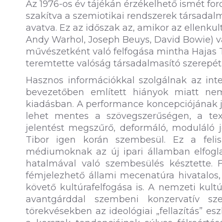
Az 1976-os év tájékán érzékelhető ismét for
szakítva a szemiotikai rendszerek társadalma
avatva. Ez az időszak az, amikor az ellenku
Andy Warhol, Joseph Beuys, David Bowie) vá
művészetként való felfogása mintha Hajas 
teremtette valóság társadalmasító szerepét 
Hasznos információkkal szolgálnak az inter
bevezetőben említett hiányok miatt ne
kiadásban. A performance koncepciójának
lehet mentes a szövegszerűségen, a textu
jelentést megszűrő, deformáló, moduláló j
Tibor igen korán szembesül. Ez a fel
médiumoknak az új ipari államban elfogla
hatalmával való szembesülés késztette. F
fémjelezhető állami mecenatúra hivatalos,
követő kultúrafelfogása is. A nemzeti kultú
avantgárddal szembeni konzervatív sze
törekvésekben az ideológiai „fellazítás” es