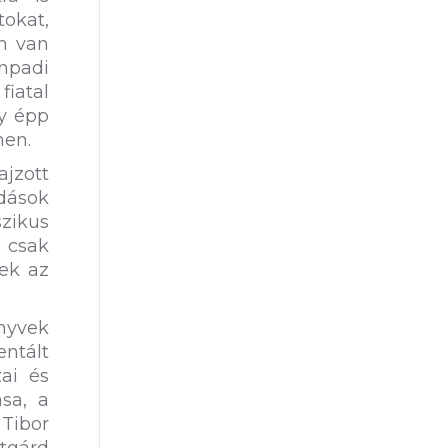
tokat,
en van
ínpadi
fiatal
gy épp
nen.
jzott
dások
zikus
 csak
ek az
önyvek
ntált
zai és
sa, a
Tibor