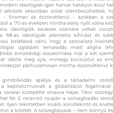
modern ideológiák igen hamar hatályon kívül he
alkotóik ekkoriban azzal szembesülhettek, h
t – finoman és észrevétlenül – azokban a sze
 a ’70-es években mintha esély nyílt volna kitö
alos ideológiák kevesek számára voltak vonzó
a ’68-as ideológiák jelentette kihívást és sok
sú belátássá válni, hogy a szocialista kísérle
lógiai ugrásbeli lemaradás miatt aligha leh
i blokk évtizedvégi összeomlása már a két szem
ját idézte meg újra, mintegy búcsúzóul az em
ndezzel párhuzamosan mintha észrevétlenül ki
 gondolkodás apálya és a társadalmi szolida
 a kapitalizmusnak a globalizáció fogalmával j
a zavarai közepette olvasva Hajas Tibor összegy
et fel. E recenzió csupán a szövegkiadás textol
t. Ilyen tekintetben kiváló, körültekintő és kivét
emzi a kötetet. A szövegtípusok – nem könnyű é