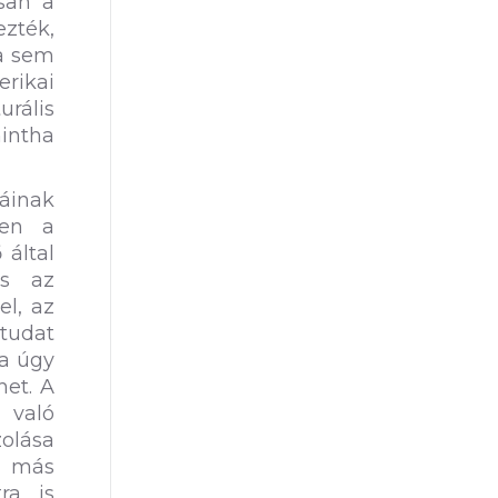
osan a
ezték,
ra sem
erikai
urális
mintha
iáinak
ben a
 által
ás az
el, az
 tudat
ha úgy
het. A
 való
zolása
la más
ra is