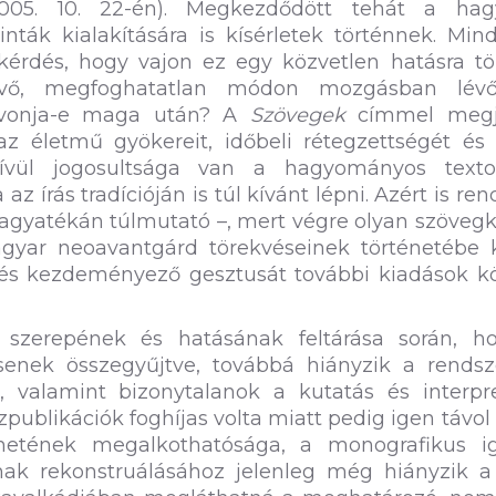
005. 10. 22-én). Megkezdődött tehát a hag
nták kialakítására is kísérletek történnek. Min
kérdés, hogy vajon ez egy közvetlen hatásra tö
évő, megfoghatatlan módon mozgásban lév
át vonja-e maga után? A
Szövegek
címmel megj
 életmű gyökereit, időbeli rétegzettségét és 
kívül jogosultsága van a hagyományos textol
 írás tradícióján is túl kívánt lépni. Azért is ren
hagyatékán túlmutató –, mert végre olyan szöveg
agyar neoavantgárd törekvéseinek történetébe 
 és kezdeményező gesztusát további kiadások kö
zerepének és hatásának feltárása során, h
enek összegyűjtve, továbbá hiányzik a rendsz
valamint bizonytalanok a kutatás és interpre
zpublikációk foghíjas volta miatt pedig igen távol
etének megalkothatósága, a monografikus i
nak rekonstruálásához jelenleg még hiányzik a 