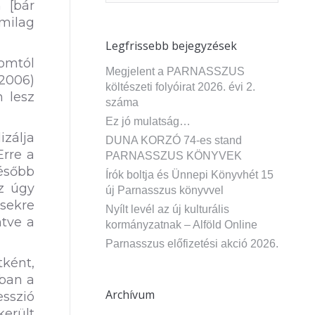
 [bár
milag
Legfrissebb bejegyzések
omtól
Megjelent a PARNASSZUS
2006)
költészeti folyóirat 2026. évi 2.
n lesz
száma
Ez jó mulatság…
izálja
DUNA KORZÓ 74-es stand
Erre a
PARNASSZUS KÖNYVEK
ésőbb
Írók boltja és Ünnepi Könyvhét 15
z úgy
új Parnasszus könyvvel
sekre
Nyílt levél az új kulturális
ntve a
kormányzatnak – Alföld Online
Parnasszus előfizetési akció 2026.
ként,
bban a
Archívum
esszió
került