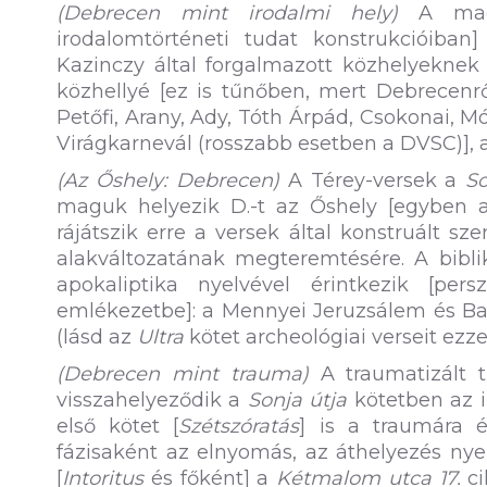
(Debrecen mint irodalmi hely)
A magya
irodalomtörténeti tudat konstrukcióiban]
Kazinczy által forgalmazott közhelyekne
közhellyé [ez is tűnőben, mert Debrecenrő
Petőfi, Arany, Ady, Tóth Árpád, Csokonai, M
Virágkarnevál (rosszabb esetben a DVSC)], a
(Az Őshely: Debrecen)
A Térey-versek a
So
maguk helyezik D.-t az Őshely [egyben a
rájátszik erre a versek által konstruált sz
alakváltozatának megteremtésére. A bibl
apokaliptika nyelvével érintkezik [pe
emlékezetbe]: a Mennyei Jeruzsálem és Bab
(lásd az
Ultra
kötet archeológiai verseit ezze
(Debrecen mint trauma)
A traumatizált t
visszahelyeződik a
Sonja útja
kötetben az i
első kötet [
Szétszóratás
] is a traumára é
fázisaként az elnyomás, az áthelyezés nye
[
Intoritus
és főként] a
Kétmalom utca 17.
ci