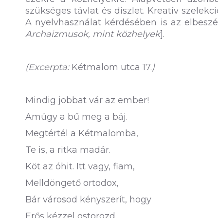
szükséges távlat és díszlet. Kreatív szelekció
A nyelvhasználat kérdésében is az elbeszél
Archaizmusok, mint közhelyek
].
(Excerpta:
Kétmalom utca 17.
)
Mindig jobbat vár az ember!
Amúgy a bű meg a báj.
Megtértél a Kétmalomba,
Te is, a ritka madár.
Köt az óhit. Itt vagy, fiam,
Melldöngető ortodox,
Bár városod kényszerít, hogy
Erős kézzel ostorozd.