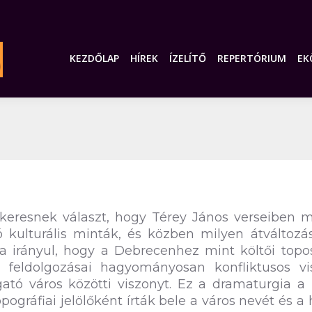
KEZDŐLAP
HÍREK
ÍZELÍTŐ
REPERTÓRIUM
EK
 keresnek választ, hogy Térey János verseiben 
kulturális minták, és közben milyen átváltozá
ra irányul, hogy a Debrecenhez mint költői top
ti feldolgozásai hagyományosan konfliktusos vi
gató város közötti viszonyt. Ez a dramaturgia a 
gráfiai jelölőként írták bele a város nevét és a