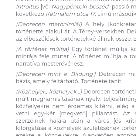
Introitus
[vö.
Nagypénteki beszéd
, passió m
következő
Kétmalom utca 17.
című második c
(Debrecen metonímiái)
A hely [konkrétan
történetté alakul át. A Térey-versekben D
az elbeszélések történetekké állnak össze. 
(A történet múltja)
Egy történet múltja kö
mintája felé mutat. A történet múltja a t
narratíva mesterévé lesz.
(Debrecen mint a ’Bildung’)
Debrecen mint
bázis, amely feltárható. Története tanít.
(Közhelyek, közhelyek…)
Debrecen történeti
múlt meghamisításának nyelvi teljesítményei
közhelyekre nem érdemes kitérni, elég a
vetni egy-két [megvető] pillantást. Az 
szerzőinek halála után a város [és krit
kiforgatása a közhelyek születésének tört
ezekre a közhelyekre. Alapvetően azonb