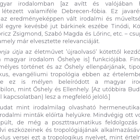
r irodalomban [az avítt és valójában h
 létezett valamiféle Debrecen-fóbia. Ez javaré
k az eredményeképpen vált irodalmi és műveltsé
l egyre kevésbé jut bárkinek eszébe Tinódi, Kö
óricz Zsigmond, Szabó Magda és Lőrinc, etc. – cs
mely már elvesztette relevanciáját.
nja útja
az életművet ’újraolvasó’ kötettől kez
 magyar irodalom Őshelye is] funkciójába. Fi
emélyes történet és az Őshely ellenpárjának, tipo
ikus, evangéliumi tropológia ebben az értelemb
rsze ez is mélyen beleíródott a magyar iro
ilon, mint Őshely és Ellenhely. [Az utóbbira Bu
l kapcsolatban) lesz a megfelelő jelölő.]
udat mint irodalmilag olvasható hermeneutika
rodalmi minták előírta helyükre. Mindvégig ott vo
pült, de még a poszttraumatikus feldolgozás 
lvi eszközeinek és tropológiájának alkalmazásáv
klus versei ezt a tropologikus nyelvet, mint érte