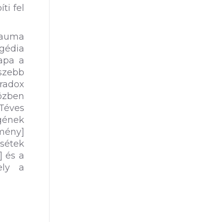
ti fel
rauma
gédia
 apa a
sszebb
aradox
özben
Téves
gének
emény]
sétek
] és a
ely a