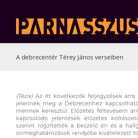
A debrecentér Térey János verseiben
(Tézis)
Az itt következők feljegyzések arra
jelennek meg a Debrecenhez kapcsolható 
mennek keresztül. Előzetes feltevésem ar
kapcsolódó jelentések előzetes költésze
szerint rögzítették a beszélő én és a hall
önmeghatározások rendjébe kivételezett topo