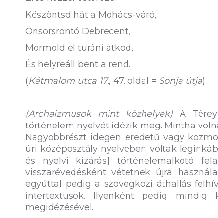
Köszöntsd hát a Mohács-váró,
Önsorsrontó Debrecent,
Mormold el turáni átkod,
És helyreáll bent a rend.
(
Kétmalom utca 17.,
47. oldal =
Sonja útja
)
(Archaizmusok mint közhelyek)
A Térey-
történelem nyelvét idézik meg. Mintha voln
Nagyobbrészt idegen eredetű vagy kozmop
úri középosztály nyelvében voltak leginkáb
és nyelvi kizárás] történelemalkotó fe
visszarévedésként vétetnek újra használat
egyúttal pedig a szövegközi áthallás felhívó 
intertextusok. Ilyenként pedig mindig
megidézésével.