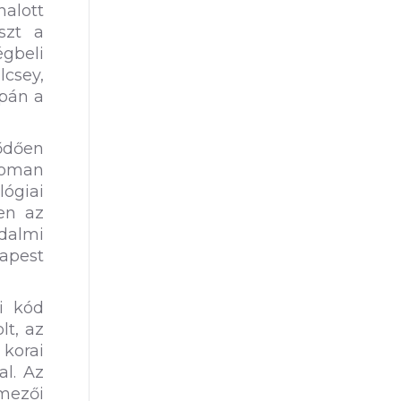
alott
szt a
gbeli
lcsey,
upán a
dődően
noman
lógiai
en az
dalmi
dapest
i kód
lt, az
korai
al. Az
lmezői