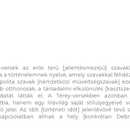
versek az erős terű [jelentésmezejű] szavak
a a történelemnek nyelve, amely szavakkal felidé
olita szavak [nemzetközi műveltségszavak] eze
b otthonosak, a társadalmi elkülönülés [kasztsz
ladatát látták el. A Térey-versekben azonba
ba, hanem egy líravilág saját stílusjegyeivé v
jelei. Az időt [történeti időt] jelenlévővé tevő st
 kapcsolatban állnak a hely [konkrétan Debr