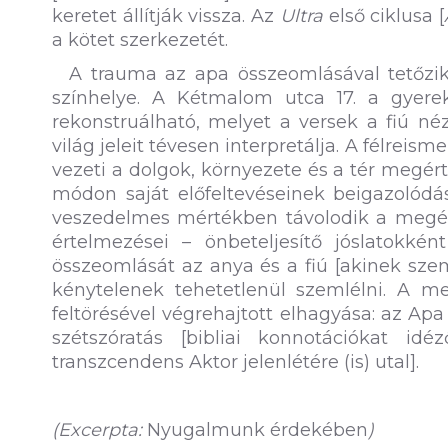
keretet állítják vissza. Az
Ultra
első ciklusa [
a kötet szerkezetét.
A trauma az apa összeomlásával tetőzik.
színhelye. A Kétmalom utca 17. a gyerek
rekonstruálható, melyet a versek a fiú néz
világ jeleit tévesen interpretálja. A félre
vezeti a dolgok, környezete és a tér megér
módon saját előfeltevéseinek beigazolód
veszedelmes mértékben távolodik a megér
értelmezései – önbeteljesítő jóslatokké
összeomlását az anya és a fiú [akinek sze
kénytelenek tehetetlenül szemlélni. A me
feltörésével végrehajtott elhagyása: az Ap
szétszóratás [bibliai konnotációkat id
transzcendens Aktor jelenlétére (is) utal].
(Excerpta:
Nyugalmunk érdekében
)