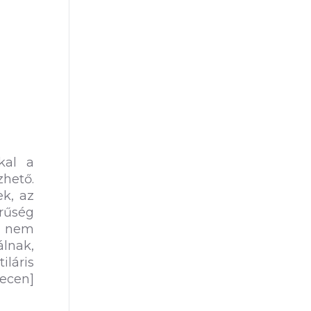
kal a
zhető.
k, az
erűség
n nem
álnak,
iláris
ecen]