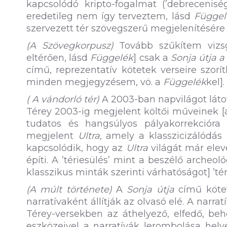
kapcsolódó kripto-fogalmat (’debreceni
eredetileg nem így terveztem, lásd
Függel
szervezett tér szövegszerű megjelenítésére 
(A Szövegkorpusz)
Tovább szűkítem vizsg
eltérően, lásd
Függelék
] csak a
Sonja útja a
című, reprezentatív kötetek verseire szor
minden megjegyzésem, vö. a
Függelék
kel].
( A vándorló tér)
A 2003-ban napvilágot látot
Térey 2003-ig megjelent költői műveinek [a
tudatos és hangsúlyos pályakorrekciór
megjelent
Ultra,
amely a klasszicizálódás 
kapcsolódik, hogy az
Ultra
világát már ele
építi. A ’tériesülés’ mint a beszélő archeol
klasszikus minták szerinti várhatóságot] ’tér
(A múlt története)
A
Sonja útja
című kötet
narratívaként állítják az olvasó elé. A narra
Térey-versekben az áthelyező, elfedő, behe
eszközeivel a narratívák lerombolása hely