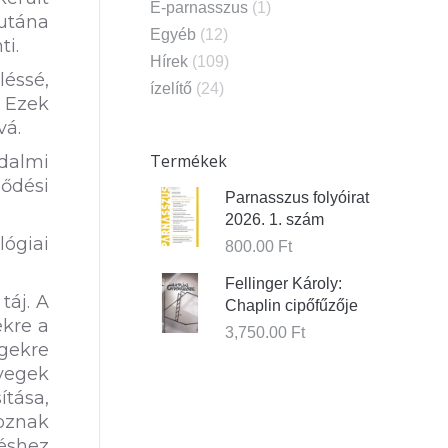
E-parnasszus
(1)
 utána
Egyéb
(12)
ti.
Hírek
(109)
éssé,
ízelítő
(24)
. Ezek
vá.
Termékek
dalmi
lődési
Parnasszus folyóirat
2026. 1. szám
ógiai
800.00
Ft
Fellinger Károly:
táj. A
Chaplin cipőfűzője
ekre a
3,750.00
Ft
gekre
vegek
tása,
koznak
éshez