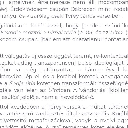
ség’), amelynek értelmezése nem áll módomban
ék
]. Érdeklődésem csupán Debrecen mint irodal
irányul és kizárólag csak Térey János verseiben.
álódásom körét azzal, hogy [eredeti szándék
 Saxonia mozitól a Pirnai térig
(2003) és az
Ultra
(
ítkozom csupán [bár emiatt óhatatlanul pontatla
t válogatás új összefüggést teremt, re-kontextual
zokat addig transzparensen] belső ideológiáját. 
a épül rá még határozottan a három évvel k
irányába lép el, és a korábbi kötetek anyagáho
ve a
Sonja útja
kötetben transzformált összefüggé
ógiája van jelen az
Ultrá
ban. A ’vándorlás’ [kibille
iesülés’ jelölője, nem a ’nevelődés’-é.
től kezdődően a Térey-versek a múltat történet
tíva a térszerű szerkesztés által szerveződik. Korá
lyettesítő metaforizációval, vagyis a nyelvi agr
eződött előtérbe. A gyűjteményes kötet elejére 