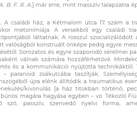
A. B. F. R. A.
] már erre, mint masszív talapzatra épí
 A családi ház, a Kétmalom utca 17. szám a t
kor metonímiája. A versekből egy családi tra
őpontjából láttatnak. A rosszul szocializálódott
ismert valóságból konstruált önképe pedig egyre me
tésétől. Sorozatos és egyre szaporodó sérelmei p
ásaként válnak számára hozzáférhetővé. Mindek
tés és a kommunikáció nyújtotta technikáktól. 
nt – paranoid zsákutcába taszítják. Személyisé
mszögéből újra elénk állítódik a traumatikus es
nekülés/kivonulás [a ház titokban történő, pec
a bűnös magára hagyása egyben – vö. Tékozló Fiú
éző szó, passzív, szenvedő nyelvi forma, am