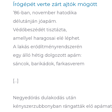
Írógépét verte zárt ajtók mögött
’86-ban, november hatodika
délutánján jóapám.
Védőbeszédét tisztázta,
amellyel haragosai elé léphet.
A lakás erődítményrendszerén
egy álló hétig dolgozott apám:
sáncok, barikádok, farkasverem
[…]
Negyedórás dulakodás után
kényszerzubbonyban rángatták elő apámat