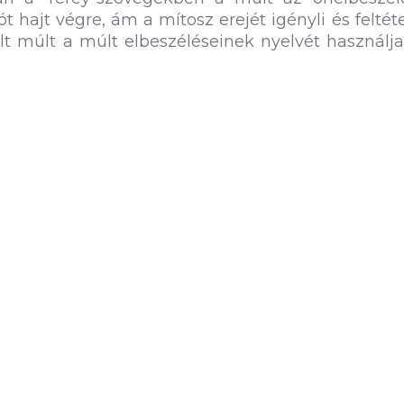
t hajt végre, ám a mítosz erejét igényli és feltétel
t múlt a múlt elbeszéléseinek nyelvét használja