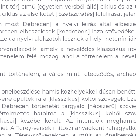
int tér] című [egyetlen versből álló] ciklus és az
iklus az első kötet [
Szétszóratás
] fölülírását jelen
 most Debrecen] a nyelvi leírás által elbeszél
ebrecen elbeszélések [kezdetben] laza szövedéke
Ezek a nyelvi alakzatok lesznek a hely metonímiái
rvonalazódik, amely a nevelődés klasszikus iro
örténelem felé mozog, ahol a történelem a neve
 történelem; a város mint rétegződés, archeol
 önelbeszélése hamis közhelyekkel dúsan benőtt 
re épültek rá a [klasszikus] költői szövegek. Ez
 Debrecen történetét tárgyaló [népszerű] szöve
értelmezés hatalma a [klasszikus] költői szö
ikusai] kezébe került. Az intenciók meghamisí
énet. A Térey-versek mítoszi anyagként ráhagyat
an a Térey-szövegekben a múlt az önelbeszél